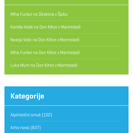
Miha Furlan
na
Direktna v Špiku
Kamila Hollá
na
Don Kihot v Marmoladi
Nastja Vidic
na
Don Kihot v Marmoladi
Miha Furlan
na
Don Kihot v Marmoladi
Luka Murn
na
Don Kihot v Marmoladi
Kategorije
Alpinistični smuk
(102)
Arhiv novic
(637)