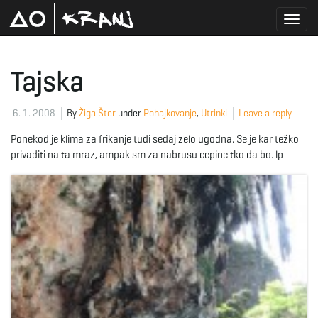
T
Tajska
o
6. 1. 2008
By
Žiga Šter
under
Pohajkovanje
,
Utrinki
Leave a reply
Ponekod je klima za frikanje tudi sedaj zelo ugodna. Se je kar težko
privaditi na ta mraz, ampak sm za nabrusu cepine tko da bo. lp
g
g
l