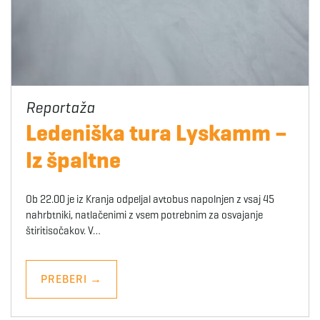
Ledeniška tura Lyskamm –
Iz špaltne
Ob 22.00 je iz Kranja odpeljal avtobus napolnjen z vsaj 45
nahrbtniki, natlačenimi z vsem potrebnim za osvajanje
štiritisočakov. V…
PREBERI
→