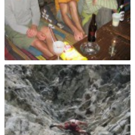
g
a
t
i
o
n