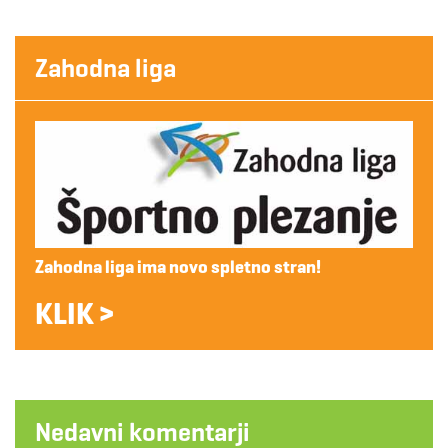
Zahodna liga
Zahodna liga ima novo spletno stran!
KLIK >
Nedavni komentarji