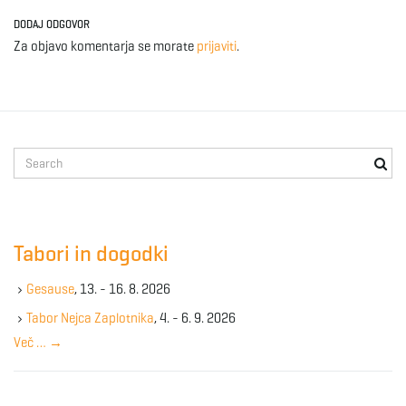
DODAJ ODGOVOR
Za objavo komentarja se morate
prijaviti
.
S
e
a
r
c
Tabori in dogodki
h
k
Gesause
, 13. - 16. 8. 2026
e
y
Tabor Nejca Zaplotnika
, 4. - 6. 9. 2026
w
Več …
→
o
r
d