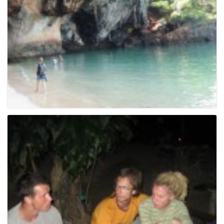
e
n
a
v
i