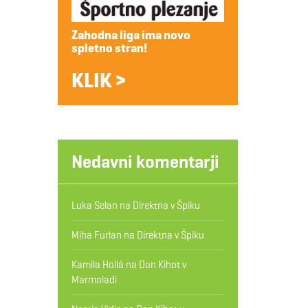
Zahodna liga ima novo
spletno stran!
KLIK >
Nedavni komentarji
Luka Selan
na
Direktna v Špiku
Miha Furlan
na
Direktna v Špiku
Kamila Hollá
na
Don Kihot v
Marmoladi