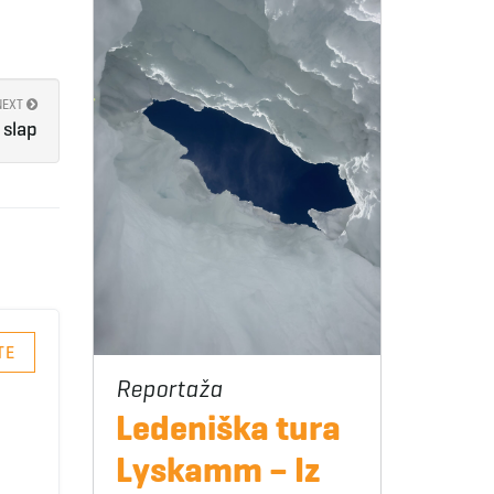
NEXT
 slap
TE
Ledeniška tura
Lyskamm – Iz