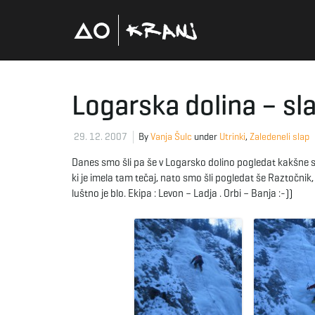
Logarska dolina – sl
29. 12. 2007
By
Vanja Šulc
under
Utrinki
,
Zaledeneli slap
Danes smo šli pa še v Logarsko dolino pogledat kakšne s
ki je imela tam tečaj, nato smo šli pogledat še Raztočnik, 
luštno je blo. Ekipa : Levon – Ladja . Orbi – Banja :-))