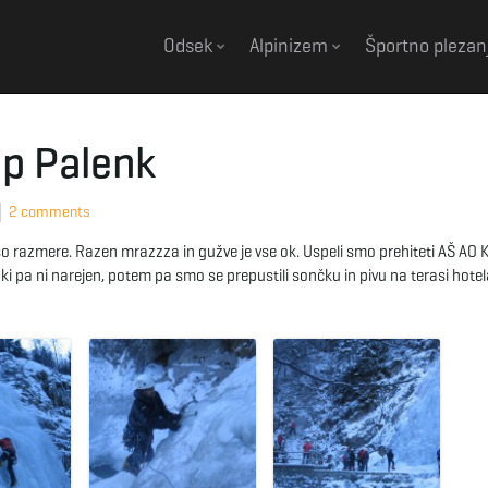
Odsek
Alpinizem
Športno plezan
ap Palenk
2 comments
o razmere. Razen mrazzza in gužve je vse ok. Uspeli smo prehiteti AŠ AO 
ki pa ni narejen, potem pa smo se prepustili sončku in pivu na terasi hotela