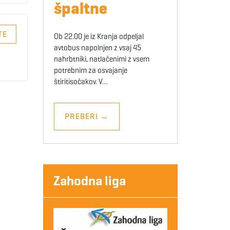
špaltne
TE
Ob 22.00 je iz Kranja odpeljal
avtobus napolnjen z vsaj 45
nahrbtniki, natlačenimi z vsem
potrebnim za osvajanje
štiritisočakov. V…
PREBERI
→
Zahodna liga