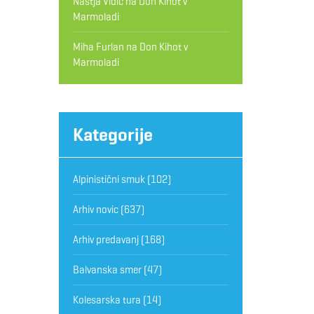
Nastja Vidic
na
Don Kihot v
Marmoladi
Miha Furlan
na
Don Kihot v
Marmoladi
Kategorije
Alpinistični smuk
(102)
Arhiv novic
(637)
Arhiv predavanj
(168)
Balvanska smer
(47)
Kolesarska tura
(14)