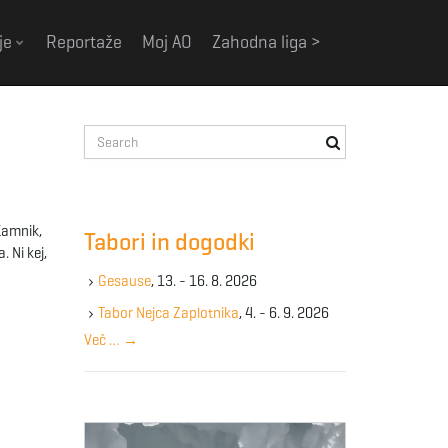
je
Reportaže
Moj AO
Zahodna liga >
S
e
a
r
c
Kamnik,
Tabori in dogodki
h
. Ni kej,
k
Gesause
, 13. - 16. 8. 2026
e
y
Tabor Nejca Zaplotnika
, 4. - 6. 9. 2026
w
Več …
→
o
r
d