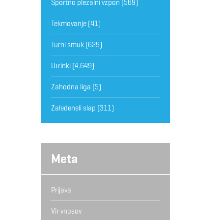
Športno plezalni vzpon
(569)
Tekmovanje
(41)
Turni smuk
(629)
Utrinki
(4.649)
Zahodna liga
(5)
Zaledeneli slap
(311)
Meta
Prijava
Vir vnosov