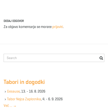
DODAJ ODGOVOR
Za objavo komentarja se morate
prijaviti
.
S
e
a
r
c
Tabori in dogodki
h
k
Gesause
, 13. - 16. 8. 2026
e
y
Tabor Nejca Zaplotnika
, 4. - 6. 9. 2026
w
Več …
→