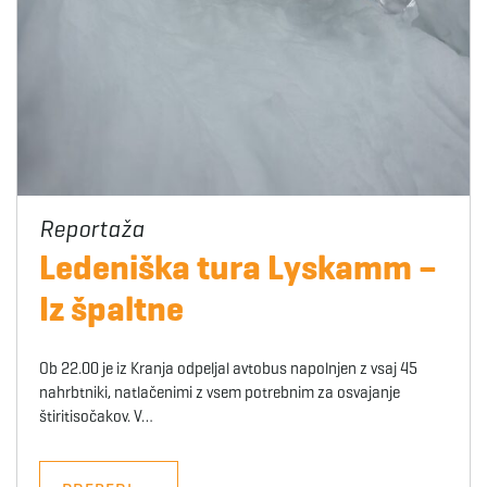
Ledeniška tura Lyskamm –
Iz špaltne
Ob 22.00 je iz Kranja odpeljal avtobus napolnjen z vsaj 45
nahrbtniki, natlačenimi z vsem potrebnim za osvajanje
štiritisočakov. V…