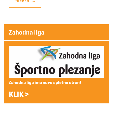
PREBERI
→
Zahodna liga
Zahodna liga ima novo spletno stran!
KLIK >