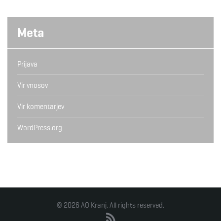
Meta
Prijava
Vir vnosov
Vir komentarjev
WordPress.org
© 2026 AO Kranj. All rights reserved.