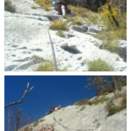
g
a
t
i
o
n