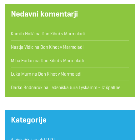
Nedavni komentarji
Kamila Hollá
na
Don Kihot v Marmoladi
Nastja Vidic
na
Don Kihot v Marmoladi
Miha Furlan
na
Don Kihot v Marmoladi
Luka Murn
na
Don Kihot v Marmoladi
Darko Bodnaruk
na
Ledeniška tura Lyskamm – Iz špaltne
Kategorije
Alpinistični smuk
(102)