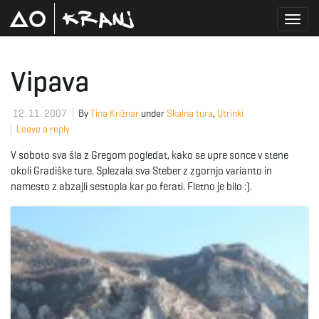
T
Vipava
o
12. 11. 2007
By
Tina Križnar
under
Skalna tura
,
Utrinki
Leave a reply
V soboto sva šla z Gregom pogledat, kako se upre sonce v stene
g
okoli Gradiške ture. Splezala sva Steber z zgornjo varianto in
namesto z abzajli sestopla kar po ferati. Fletno je bilo :).
g
l