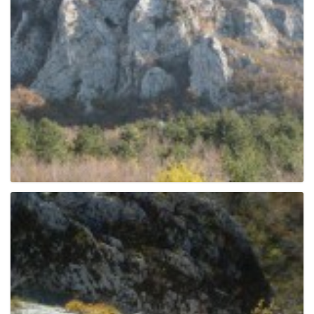
e
n
a
v
i