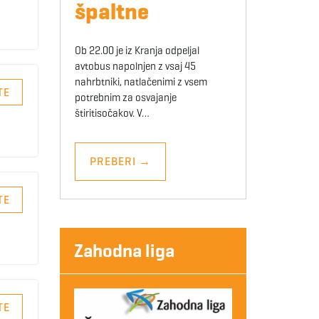
špaltne
Ob 22.00 je iz Kranja odpeljal
avtobus napolnjen z vsaj 45
nahrbtniki, natlačenimi z vsem
TE
potrebnim za osvajanje
štiritisočakov. V…
PREBERI
→
TE
Zahodna liga
TE