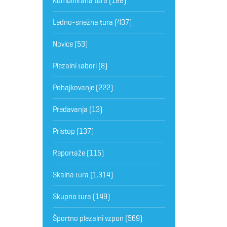
Kombinirana tura
(188)
Ledno-snežna tura
(437)
Novice
(53)
Plezalni tabori
(8)
Pohajkovanje
(222)
Predavanja
(13)
Pristop
(137)
Reportaže
(115)
Skalna tura
(1.314)
Skupna tura
(149)
Športno plezalni vzpon
(569)