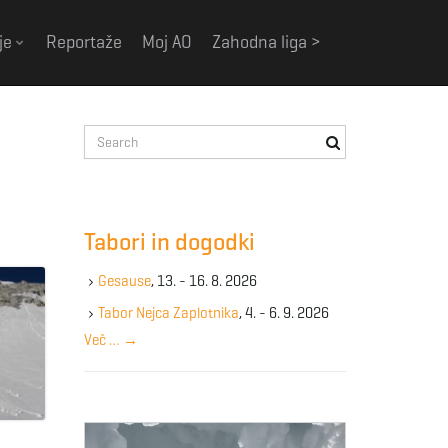
je
Reportaže
Moj AO
Zahodna liga >
S
e
a
r
c
Tabori in dogodki
h
k
Gesause
, 13. - 16. 8. 2026
e
y
Tabor Nejca Zaplotnika
, 4. - 6. 9. 2026
w
Več …
→
o
r
d