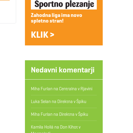
Zahodna liga ima novo
spletno stran!
KLIK >
Nedavni komentarji
Miha Furlan
na
Centralna v Rjavini
Luka Selan
na
Direktna v Špiku
Miha Furlan
na
Direktna v Špiku
Kamila Hollá
na
Don Kihot v