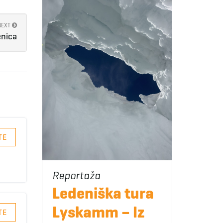
NEXT
enica
TE
Ledeniška tura
Lyskamm – Iz
TE