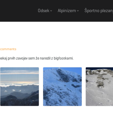
Odsek
Alpinizem
Športno plezan
 comments
nekaj prvih zavojev sem že naredil z bigfootkami.