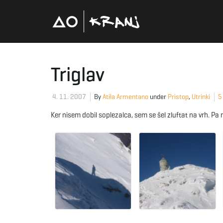
Triglav
4. 11. 2007
By
Atila Armentano
under
Pristop
,
Utrinki
5
Ker nisem dobil soplezalca, sem se šel zluftat na vrh. Pa 