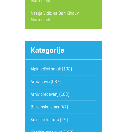
Marmoladi
Nastja Vidic
na
Don Kihot v
Marmoladi
Kategorije
Alpinistični smuk
(102)
Arhiv novic
(637)
Arhiv predavanj
(168)
Balvanska smer
(47)
Kolesarska tura
(14)