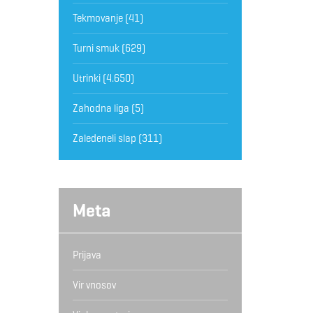
Tekmovanje
(41)
Turni smuk
(629)
Utrinki
(4.650)
Zahodna liga
(5)
Zaledeneli slap
(311)
Meta
Prijava
Vir vnosov