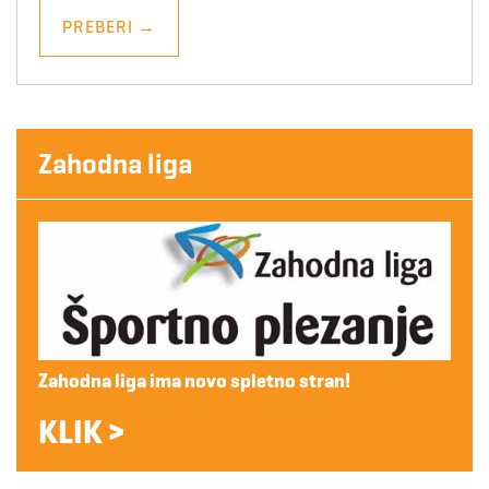
PREBERI
→
Zahodna liga
Zahodna liga ima novo spletno stran!
KLIK >