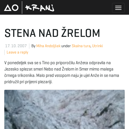
T
STENA NAD ŽRELOM
o
17. 10. 2007
By
Miha Andoljšek
under
Skalna tura
,
Utrinki
Leave a reply
V ponedeljek sva se s Tino po priporočilu Anžeta odpravila na
g
Jezesko splezat smeri Nebo nad Žrelom in Smer mimo malega
črnega trikotnika. Malo pred vstopom naju je ujel Anže in se nama
pridružil pri prijetni plezariji.
g
l