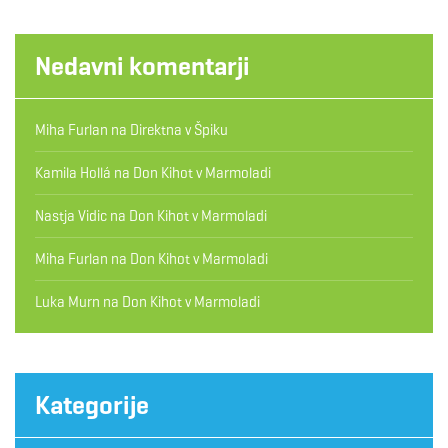
Nedavni komentarji
Miha Furlan
na
Direktna v Špiku
Kamila Hollá
na
Don Kihot v Marmoladi
Nastja Vidic
na
Don Kihot v Marmoladi
Miha Furlan
na
Don Kihot v Marmoladi
Luka Murn
na
Don Kihot v Marmoladi
Kategorije