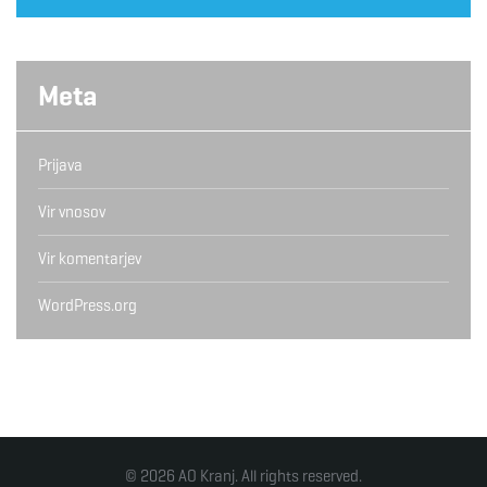
Meta
Prijava
Vir vnosov
Vir komentarjev
WordPress.org
© 2026 AO Kranj. All rights reserved.