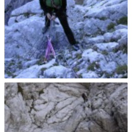
g
a
t
i
o
n