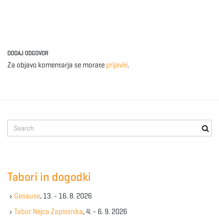
DODAJ ODGOVOR
Za objavo komentarja se morate
prijaviti
.
S
e
a
r
c
Tabori in dogodki
h
k
Gesause
, 13. - 16. 8. 2026
e
y
Tabor Nejca Zaplotnika
, 4. - 6. 9. 2026