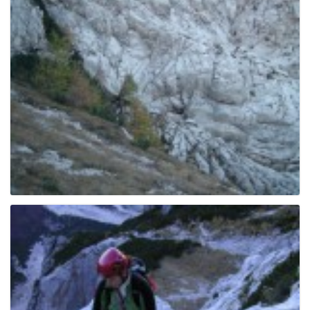
e
n
a
v
i