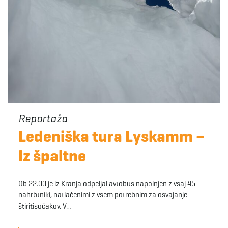
Ledeniška tura Lyskamm –
Iz špaltne
Ob 22.00 je iz Kranja odpeljal avtobus napolnjen z vsaj 45
nahrbtniki, natlačenimi z vsem potrebnim za osvajanje
štiritisočakov. V…