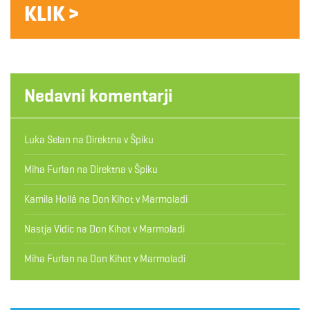
KLIK >
Nedavni komentarji
Luka Selan
na
Direktna v Špiku
Miha Furlan
na
Direktna v Špiku
Kamila Hollá
na
Don Kihot v Marmoladi
Nastja Vidic
na
Don Kihot v Marmoladi
Miha Furlan
na
Don Kihot v Marmoladi