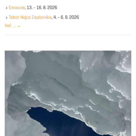
k
Gesause
, 13. - 16. 8. 2026
e
y
Tabor Nejca Zaplotnika
, 4. - 6. 9. 2026
w
Več …
→
o
r
d