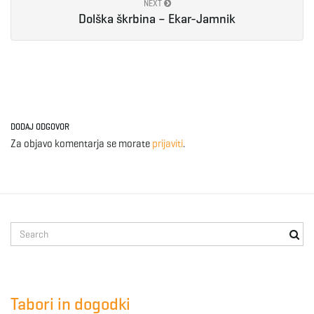
NEXT
Dolška škrbina – Ekar-Jamnik
DODAJ ODGOVOR
Za objavo komentarja se morate
prijaviti
.
S
e
a
r
c
Tabori in dogodki
h