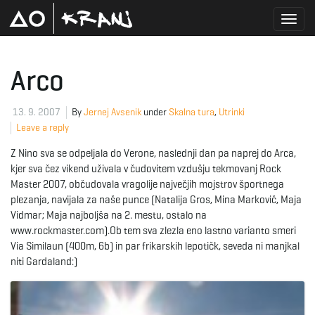
T
Arco
o
13. 9. 2007
By
Jernej Avsenik
under
Skalna tura
,
Utrinki
Leave a reply
Z Nino sva se odpeljala do Verone, naslednji dan pa naprej do Arca,
g
kjer sva čez vikend uživala v čudovitem vzdušju tekmovanj Rock
Master 2007, občudovala vragolije največjih mojstrov športnega
plezanja, navijala za naše punce (Natalija Gros, Mina Markovič, Maja
Vidmar; Maja najboljša na 2. mestu, ostalo na
g
www.rockmaster.com).Ob tem sva zlezla eno lastno varianto smeri
Via Similaun (400m, 6b) in par frikarskih lepotičk, seveda ni manjkal
niti Gardaland:)
l