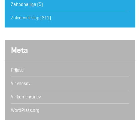
Zahodna liga
(5)
Zaledeneli slap
(311)
Meta
Prijava
Vir vnosov
Vir komentarjev
WordPress.org