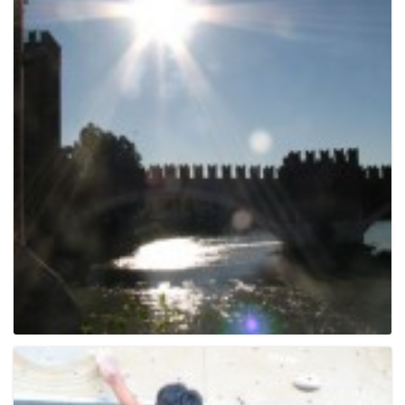
e
n
a
v
i