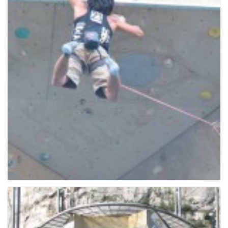
g
a
t
i
o
n