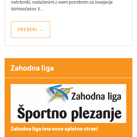
nahrbtniki, natlačenimi z vsem potrebnim za osvajanje
štiritisočakov. V…
PREBERI
→
Zahodna liga
Zahodna liga ima novo spletno stran!