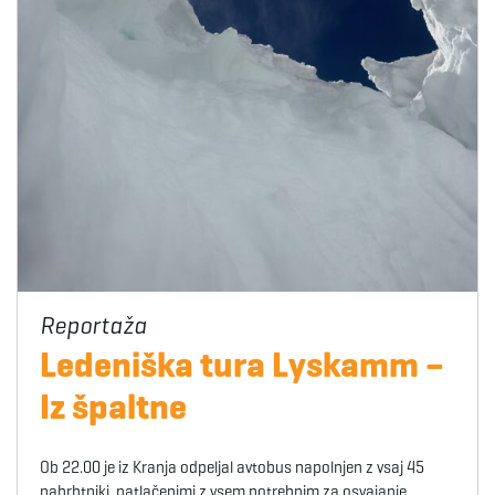
Ledeniška tura Lyskamm –
Iz špaltne
Ob 22.00 je iz Kranja odpeljal avtobus napolnjen z vsaj 45
nahrbtniki, natlačenimi z vsem potrebnim za osvajanje