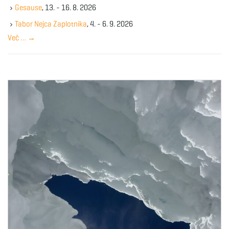
k
Gesause
, 13. - 16. 8. 2026
e
y
Tabor Nejca Zaplotnika
, 4. - 6. 9. 2026
w
Več …
→
o
r
d