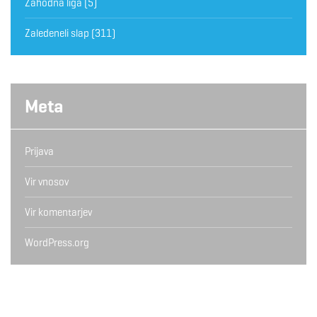
Zahodna liga
(5)
Zaledeneli slap
(311)
Meta
Prijava
Vir vnosov
Vir komentarjev
WordPress.org