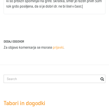
ki so prbližn spominjal na grife. Skratka, smer je razen prvih 50m
tok grdo posiljena, da si je dobri dr. ne bi štel v čast:(
DODAJ ODGOVOR
Za objavo komentarja se morate
prijaviti
.
S
e
a
r
c
Tabori in dogodki
h