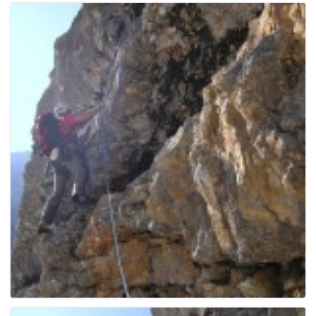
e
n
a
v
i