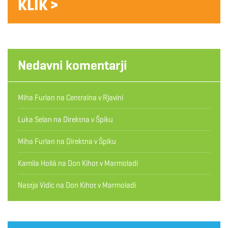
KLIK >
Nedavni komentarji
Miha Furlan
na
Centralna v Rjavini
Luka Selan
na
Direktna v Špiku
Miha Furlan
na
Direktna v Špiku
Kamila Hollá
na
Don Kihot v Marmoladi
Nastja Vidic
na
Don Kihot v Marmoladi