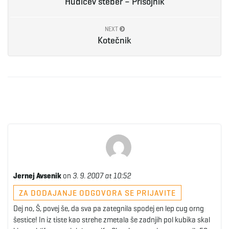
Hudičev steber – Prisojnik
NEXT
Kotečnik
Jernej Avsenik
on
3. 9. 2007 at 10:52
ZA DODAJANJE ODGOVORA SE PRIJAVITE
Dej no, Š, povej še, da sva pa zategnila spodej en lep cug orng
šestice! In iz tiste kao strehe zmetala še zadnjih pol kubika skal