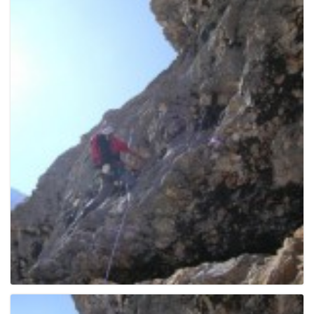
g
a
t
i
o
n