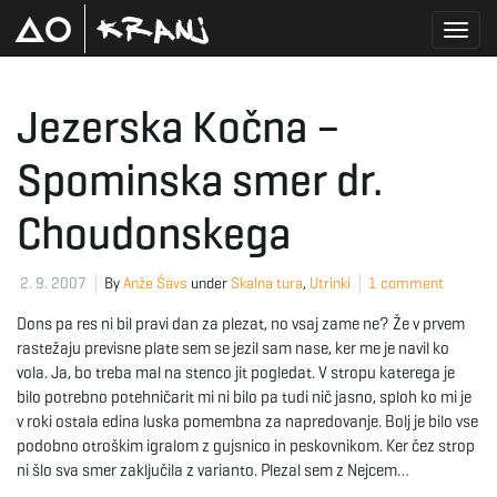
T
Jezerska Kočna –
Spominska smer dr.
o
Choudonskega
g
2. 9. 2007
By
Anže Šavs
under
Skalna tura
,
Utrinki
1 comment
Dons pa res ni bil pravi dan za plezat, no vsaj zame ne? Že v prvem
rastežaju previsne plate sem se jezil sam nase, ker me je navil ko
g
vola. Ja, bo treba mal na stenco jit pogledat. V stropu katerega je
bilo potrebno potehničarit mi ni bilo pa tudi nič jasno, sploh ko mi je
v roki ostala edina luska pomembna za napredovanje. Bolj je bilo vse
l
podobno otroškim igralom z gujsnico in peskovnikom. Ker čez strop
ni šlo sva smer zaključila z varianto. Plezal sem z Nejcem…