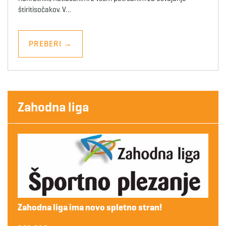
štiritisočakov. V…
PREBERI
→
Zahodna liga
Zahodna liga ima novo spletno stran!