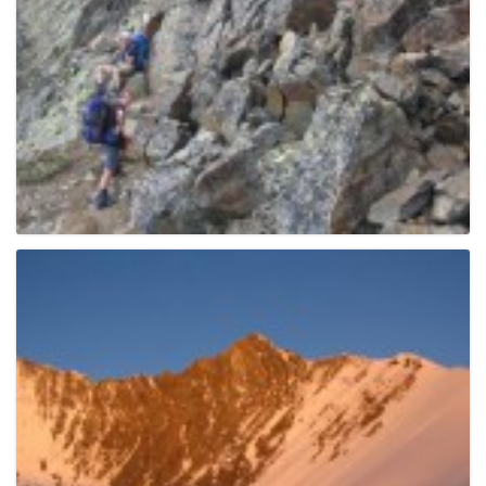
e
n
a
v
i