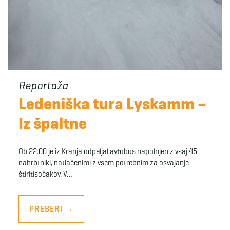
Ledeniška tura Lyskamm –
Iz špaltne
Ob 22.00 je iz Kranja odpeljal avtobus napolnjen z vsaj 45
nahrbtniki, natlačenimi z vsem potrebnim za osvajanje
štiritisočakov. V…
PREBERI
→