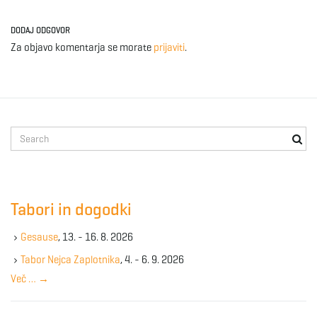
DODAJ ODGOVOR
Za objavo komentarja se morate
prijaviti
.
S
e
a
r
c
Tabori in dogodki
h
k
Gesause
, 13. - 16. 8. 2026
e
y
Tabor Nejca Zaplotnika
, 4. - 6. 9. 2026
w
Več …
→
o
r