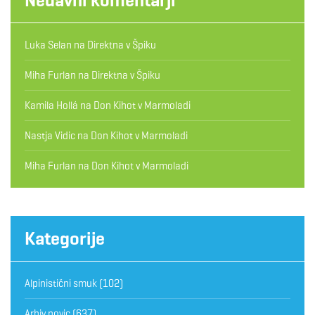
Luka Selan
na
Direktna v Špiku
Miha Furlan
na
Direktna v Špiku
Kamila Hollá
na
Don Kihot v Marmoladi
Nastja Vidic
na
Don Kihot v Marmoladi
Miha Furlan
na
Don Kihot v Marmoladi
Kategorije
Alpinistični smuk
(102)
Arhiv novic
(637)