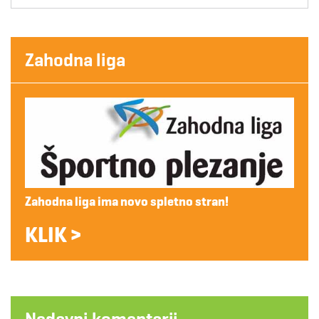
Zahodna liga
Zahodna liga ima novo spletno stran!
KLIK >
Nedavni komentarji