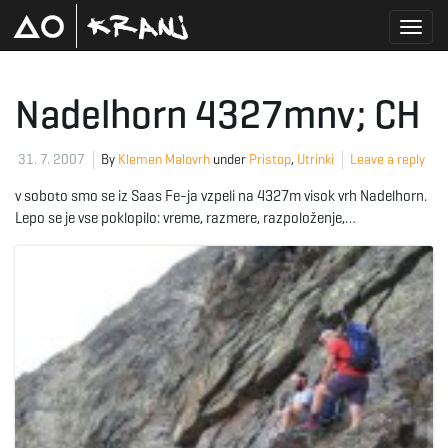
T
Nadelhorn 4327mnv; CH
o
31. 7. 2007
By
Klemen Malovrh
under
Pristop
,
Utrinki
Leave a reply
v soboto smo se iz Saas Fe-ja vzpeli na 4327m visok vrh Nadelhorn.
Lepo se je vse poklopilo: vreme, razmere, razpoloženje,…
g
g
l