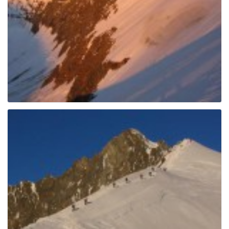
g
a
t
i
o
n