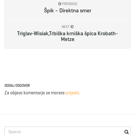
PREVIOUS
Špik – Direktna smer
e
NEXT
Triglav-Wisiak,Trbiška krniška špica Krobath-
n
Metze
a
DODAJ ODGOVOR
v
Za objavo komentarja se morate
prijaviti
.
i
S