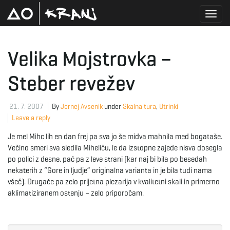
T
Velika Mojstrovka –
Steber revežev
o
21. 7. 2007
By
Jernej Avsenik
under
Skalna tura
,
Utrinki
Leave a reply
g
Je mel Mihc lih en dan frej pa sva jo še midva mahnila med bogataše.
Večino smeri sva sledila Miheliču, le da izstopne zajede nisva dosegla
po polici z desne, pač pa z leve strani (kar naj bi bila po besedah
g
nekaterih z “Gore in ljudje” originalna varianta in je bila tudi nama
všeč). Drugače pa zelo prijetna plezarija v kvalitetni skali in primerno
aklimatiziranem ostenju – zelo priporočam.
l