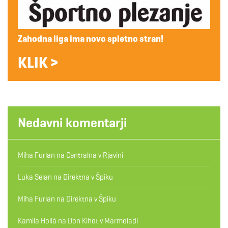
Zahodna liga ima novo spletno stran!
KLIK >
Nedavni komentarji
Miha Furlan
na
Centralna v Rjavini
Luka Selan
na
Direktna v Špiku
Miha Furlan
na
Direktna v Špiku
Kamila Hollá
na
Don Kihot v Marmoladi