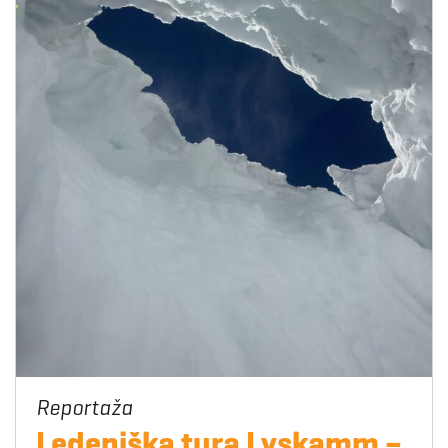
Ledeniška tura Lyskamm –