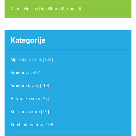
Nastja Vidic
na
Don Kihot v Marmoladi
Kategorije
Alpinistični smuk
(102)
Arhiv novic
(637)
Arhiv predavanj
(168)
Balvanska smer
(47)
Kolesarska tura
(14)
Kombinirana tura
(188)