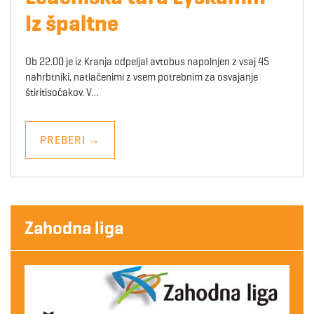
Iz špaltne
Ob 22.00 je iz Kranja odpeljal avtobus napolnjen z vsaj 45
nahrbtniki, natlačenimi z vsem potrebnim za osvajanje
štiritisočakov. V…
PREBERI
→
Zahodna liga