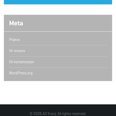
Meta
Prijava
Vir vnosov
Vir komentarjev
WordPress.org
© 2026 AO Kranj. All rights reserved.