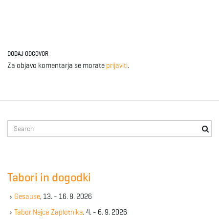
DODAJ ODGOVOR
Za objavo komentarja se morate
prijaviti
.
S
e
a
r
c
Tabori in dogodki
h
k
Gesause
, 13. - 16. 8. 2026
e
y
Tabor Nejca Zaplotnika
, 4. - 6. 9. 2026