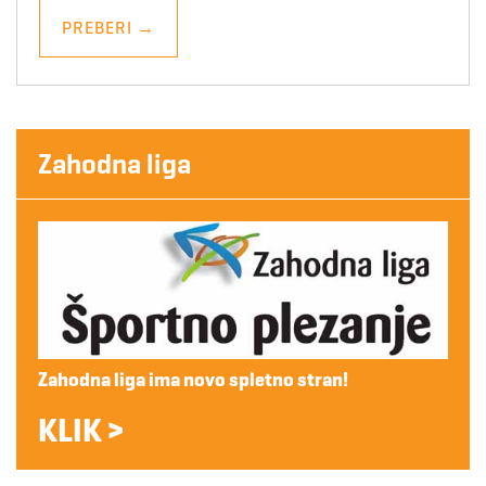
PREBERI
→
Zahodna liga
Zahodna liga ima novo spletno stran!
KLIK >