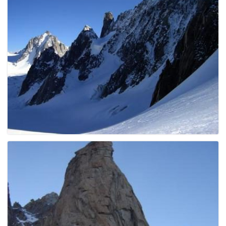
e
n
a
v
i