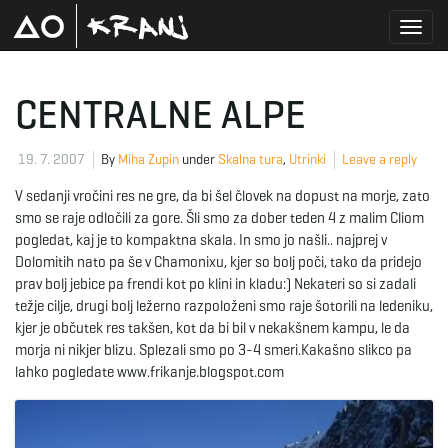
T
CENTRALNE ALPE
o
19. 7. 2007
By
Miha Zupin
under
Skalna tura
,
Utrinki
Leave a reply
V sedanji vročini res ne gre, da bi šel človek na dopust na morje, zato
smo se raje odločili za gore. Šli smo za dober teden 4 z malim Cliom
g
pogledat, kaj je to kompaktna skala. In smo jo našli.. najprej v
Dolomitih nato pa še v Chamonixu, kjer so bolj poči, tako da pridejo
prav bolj jebice pa frendi kot po klini in kladu:) Nekateri so si zadali
težje cilje, drugi bolj ležerno razpoloženi smo raje šotorili na ledeniku,
g
kjer je občutek res takšen, kot da bi bil v nekakšnem kampu, le da
morja ni nikjer blizu. Splezali smo po 3-4 smeri.Kakašno slikco pa
lahko pogledate www.frikanje.blogspot.com
l