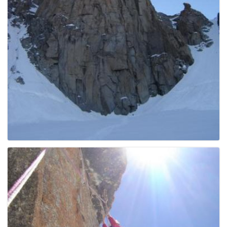
g
a
t
i
o
n