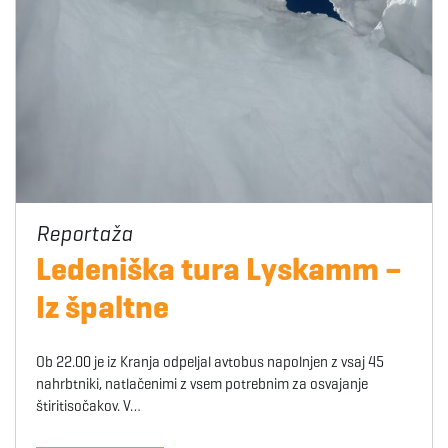
Ledeniška tura Lyskamm –
Iz špaltne
Ob 22.00 je iz Kranja odpeljal avtobus napolnjen z vsaj 45
nahrbtniki, natlačenimi z vsem potrebnim za osvajanje
štiritisočakov. V…