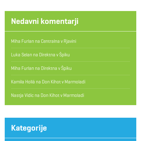
Nedavni komentarji
Miha Furlan
na
Centralna v Rjavini
Luka Selan
na
Direktna v Špiku
Miha Furlan
na
Direktna v Špiku
Kamila Hollá
na
Don Kihot v Marmoladi
Nastja Vidic
na
Don Kihot v Marmoladi
Kategorije