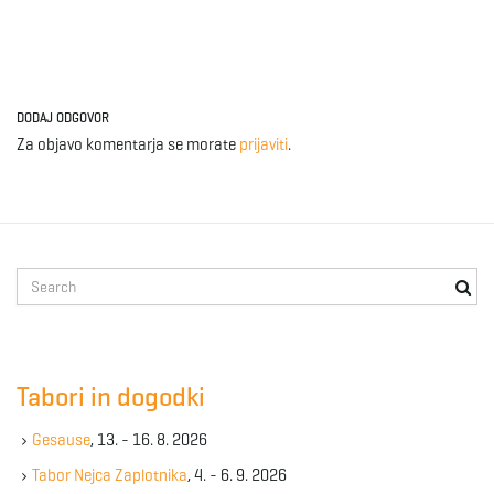
e
DODAJ ODGOVOR
n
Za objavo komentarja se morate
prijaviti
.
a
S
e
v
a
r
c
Tabori in dogodki
h
i
k
Gesause
, 13. - 16. 8. 2026
e
y
Tabor Nejca Zaplotnika
, 4. - 6. 9. 2026