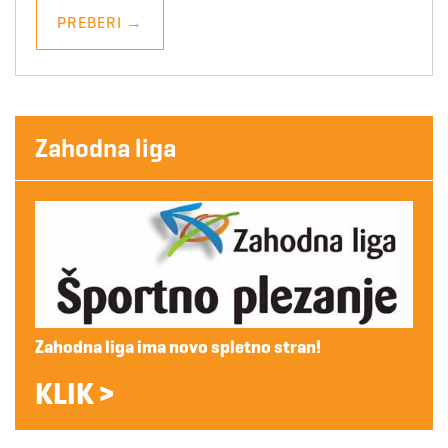
PREBERI
→
Zahodna liga
Zahodna liga ima novo spletno stran!
KLIK >