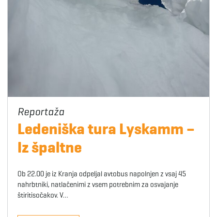
Ledeniška tura Lyskamm –
Iz špaltne
Ob 22.00 je iz Kranja odpeljal avtobus napolnjen z vsaj 45
nahrbtniki, natlačenimi z vsem potrebnim za osvajanje
štiritisočakov. V…