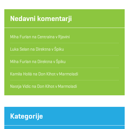
Nedavni komentarji
Miha Furlan
na
Centralna v Rjavini
Luka Selan
na
Direktna v Špiku
Miha Furlan
na
Direktna v Špiku
Kamila Hollá
na
Don Kihot v Marmoladi
Nastja Vidic
na
Don Kihot v Marmoladi
Kategorije