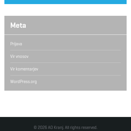
Meta
Prijava
Vir vnosov
Vir komentarjev
WordPress.org
© 2026 AO Kranj. All rights reserved.