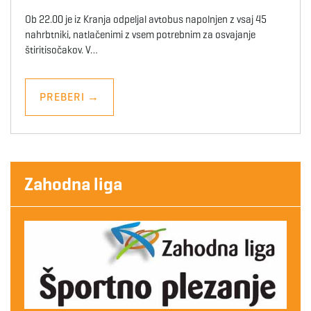
Ob 22.00 je iz Kranja odpeljal avtobus napolnjen z vsaj 45
nahrbtniki, natlačenimi z vsem potrebnim za osvajanje
štiritisočakov. V…
PREBERI
→
Zahodna liga