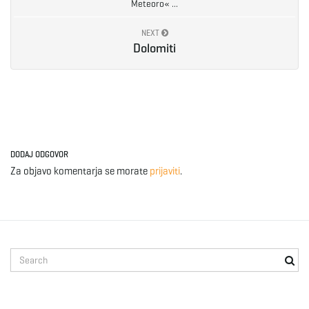
Meteoro« ...
e
NEXT
Dolomiti
n
a
DODAJ ODGOVOR
Za objavo komentarja se morate
prijaviti
.
v
S
i
e
a
r