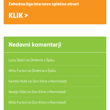
Zahodna liga ima novo spletno stran!
KLIK >
Nedavni komentarji
Luka Selan
na
Direktna v Špiku
Miha Furlan
na
Direktna v Špiku
Kamila Hollá
na
Don Kihot v Marmoladi
Nastja Vidic
na
Don Kihot v Marmoladi
Miha Furlan
na
Don Kihot v Marmoladi