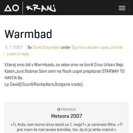
T
Warmbad
o
6. 7. 2007
By
David Stepanjan
under
Športno plezalni vzpon
,
Utrinki
Leave a reply
Včeraj smo bili v Warmbadu za sebe smo se borili Gros Urban,Nejc
g
Kalan,Jure Bobnar.Sam sem na flash uspel preplezati STARWAY TO
HAVEN 8a.
Lp David(Ocun&Rockpillars,Bolgaria trade).
g
PREVIOUS
Meteora 2007
l
»Ti, Anže, kam bomo letos skočil za 1. maja?« je zanimalo Miha. »Ti
jest mam še mal lanske bolniške, tko, da bi jo lahko mahnil v