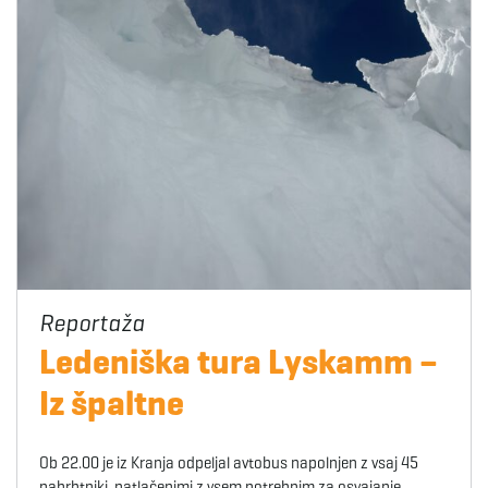
Ledeniška tura Lyskamm –
Iz špaltne
Ob 22.00 je iz Kranja odpeljal avtobus napolnjen z vsaj 45
nahrbtniki, natlačenimi z vsem potrebnim za osvajanje