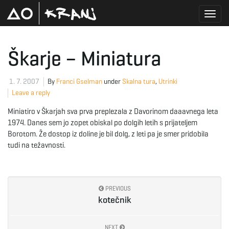
T
Škarje – Miniatura
o
1. 7. 2007
By
Franci Gselman
under
Skalna tura
,
Utrinki
Leave a reply
Miniatiro v Škarjah sva prva preplezala z Davorinom daaavnega leta
g
1974. Danes sem jo zopet obiskal po dolgih letih s prijateljem
Borotom. Že dostop iz doline je bil dolg, z leti pa je smer pridobila
tudi na težavnosti.
g
PREVIOUS
kotečnik
l
NEXT