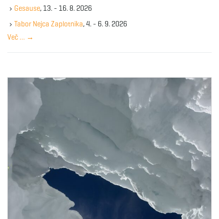
k
g
Gesause
, 13. - 16. 8. 2026
e
y
Tabor Nejca Zaplotnika
, 4. - 6. 9. 2026
w
Več …
→
o
a
r
d
t
i
o
n