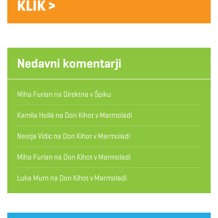
KLIK >
Nedavni komentarji
Miha Furlan
na
Direktna v Špiku
Kamila Hollá
na
Don Kihot v Marmoladi
Nastja Vidic
na
Don Kihot v Marmoladi
Miha Furlan
na
Don Kihot v Marmoladi
Luka Murn
na
Don Kihot v Marmoladi