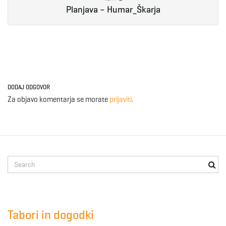
Planjava – Humar_Škarja
e
n
DODAJ ODGOVOR
Za objavo komentarja se morate
prijaviti
.
a
v
S
e
a
i
r
c
Tabori in dogodki
h