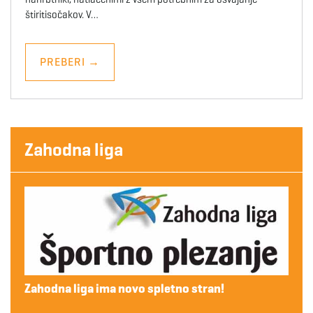
štiritisočakov. V…
PREBERI
→
Zahodna liga
Zahodna liga ima novo spletno stran!