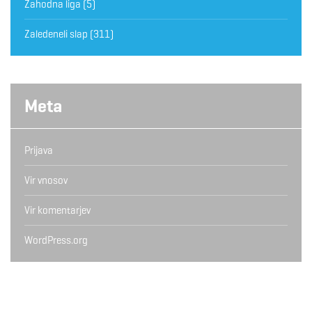
Zahodna liga
(5)
Zaledeneli slap
(311)
Meta
Prijava
Vir vnosov
Vir komentarjev
WordPress.org