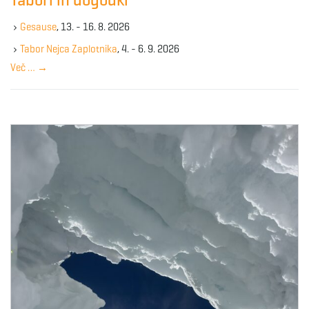
Tabori in dogodki
h
g
k
Gesause
, 13. - 16. 8. 2026
e
y
Tabor Nejca Zaplotnika
, 4. - 6. 9. 2026
w
Več …
→
a
o
r
d
t
i
o
n