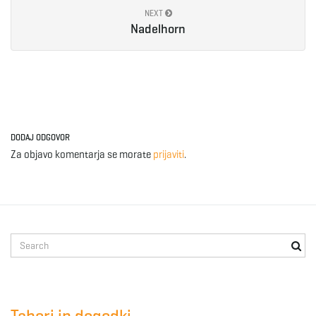
NEXT
e
Nadelhorn
n
DODAJ ODGOVOR
a
Za objavo komentarja se morate
prijaviti
.
v
S
e
i
a
r
c