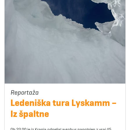
Ledeniška tura Lyskamm –
Iz špaltne
Ob 22.00 je iz Kranja odpeljal avtobus napolnjen z vsaj 45