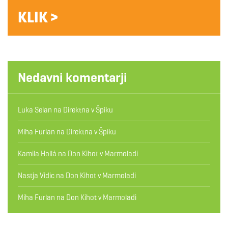
KLIK >
Nedavni komentarji
Luka Selan
na
Direktna v Špiku
Miha Furlan
na
Direktna v Špiku
Kamila Hollá
na
Don Kihot v Marmoladi
Nastja Vidic
na
Don Kihot v Marmoladi
Miha Furlan
na
Don Kihot v Marmoladi