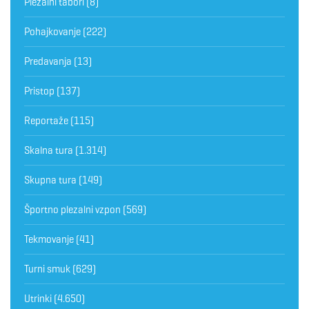
Plezalni tabori
(8)
Pohajkovanje
(222)
Predavanja
(13)
Pristop
(137)
Reportaže
(115)
Skalna tura
(1.314)
Skupna tura
(149)
Športno plezalni vzpon
(569)
Tekmovanje
(41)
Turni smuk
(629)
Utrinki
(4.650)