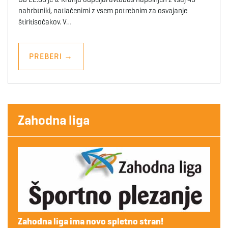
nahrbtniki, natlačenimi z vsem potrebnim za osvajanje
štiritisočakov. V…
PREBERI
→
Zahodna liga
Zahodna liga ima novo spletno stran!