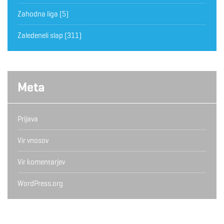
Zahodna liga
(5)
Zaledeneli slap
(311)
Meta
Prijava
Vir vnosov
Vir komentarjev
WordPress.org