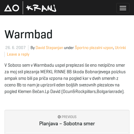
T
Warmbad
o
26. 6. 2007
By
David Stepanjan
under
Športno plezalni vzpon
,
Utrinki
Leave a reply
V Soboto sem v Warmbadu uspel preplezati še eno netipično smer
g
za moj stil plezanja MERKL RINNE 8B škoda Bobnarjevega poizkus
ampak smo bili pa priča vzpona na pogled kar v dveh smereh z
oceno 8b to nam je uprizoril eden boljših svetovnih plezalcev na
pogled Klemen Bečan.Lp David (Ocun&Rockpillars,Bolgariatrade).
g
PREVIOUS
l
Planjava – Sobotna smer