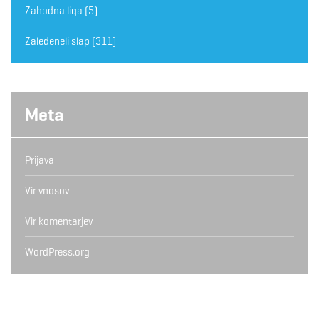
Zahodna liga
(5)
Zaledeneli slap
(311)
Meta
Prijava
Vir vnosov
Vir komentarjev
WordPress.org