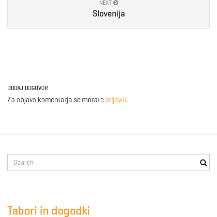
NEXT
Slovenija
DODAJ ODGOVOR
Za objavo komentarja se morate
prijaviti
.
S
e
a
r
c
Tabori in dogodki
h