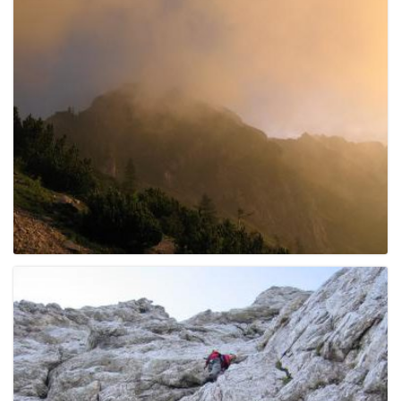
g
a
t
i
o
n