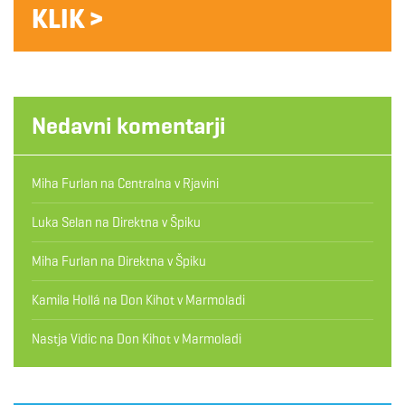
KLIK >
Nedavni komentarji
Miha Furlan
na
Centralna v Rjavini
Luka Selan
na
Direktna v Špiku
Miha Furlan
na
Direktna v Špiku
Kamila Hollá
na
Don Kihot v Marmoladi
Nastja Vidic
na
Don Kihot v Marmoladi