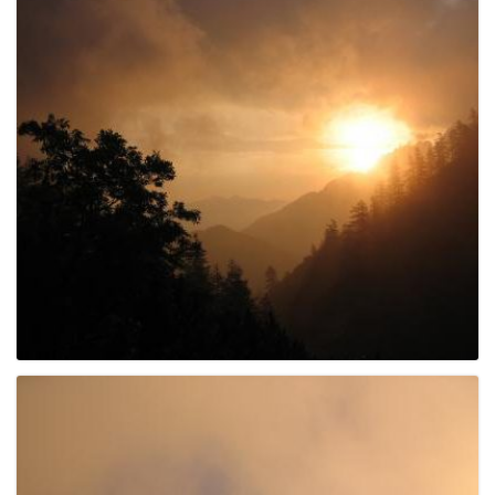
e
n
a
v
i