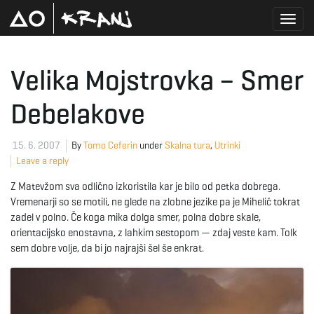
T
Velika Mojstrovka – Smer
Debelakove
o
15. 6. 2007
By
Tomo Ceferin
under
Skalna tura
,
Utrinki
Leave a reply
g
Z Matevžom sva odlično izkoristila kar je bilo od petka dobrega.
Vremenarji so se motili, ne glede na zlobne jezike pa je Mihelič tokrat
zadel v polno. Če koga mika dolga smer, polna dobre skale,
g
orientacijsko enostavna, z lahkim sestopom — zdaj veste kam. Tolk
sem dobre volje, da bi jo najrajši šel še enkrat.
l