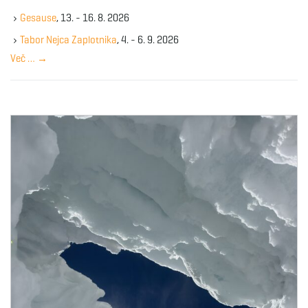
k
Gesause
, 13. - 16. 8. 2026
e
y
Tabor Nejca Zaplotnika
, 4. - 6. 9. 2026
w
Več …
→
o
r
d