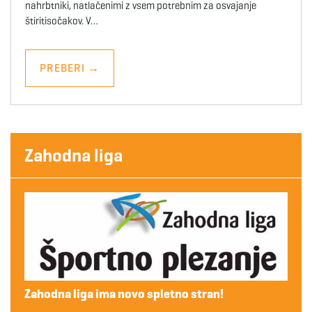
nahrbtniki, natlačenimi z vsem potrebnim za osvajanje
štiritisočakov. V…
PREBERI
→
Zahodna liga
Zahodna liga ima novo spletno stran!