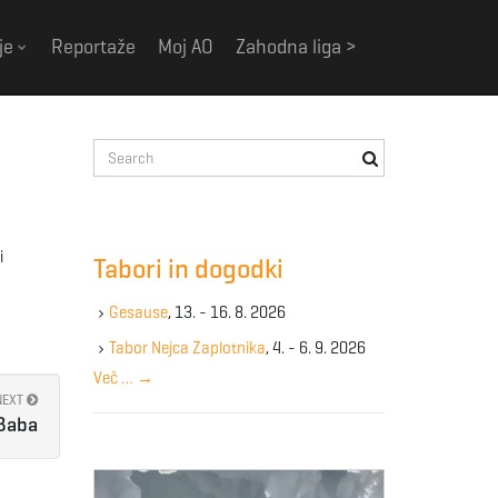
je
Reportaže
Moj AO
Zahodna liga >
S
e
a
r
c
i
Tabori in dogodki
h
k
Gesause
, 13. - 16. 8. 2026
e
y
Tabor Nejca Zaplotnika
, 4. - 6. 9. 2026
w
Več …
→
o
NEXT
r
 Baba
d