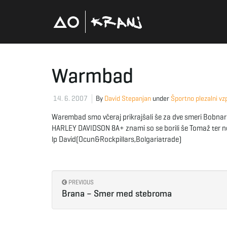
Warmbad
14. 6. 2007
By
David Stepanjan
under
Športno plezalni vz
Warembad smo včeraj prikrajšali še za dve smeri Bobna
HARLEY DAVIDSON 8A+ znami so se borili še Tomaž ter nek
lp David(Ocun&Rockpillars,Bolgariatrade)
PREVIOUS
Brana – Smer med stebroma