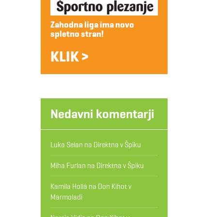
Zahodna liga ima novo
spletno stran!
KLIK >
Nedavni komentarji
Luka Selan
na
Direktna v Špiku
Miha Furlan
na
Direktna v Špiku
Kamila Hollá
na
Don Kihot v
Marmoladi