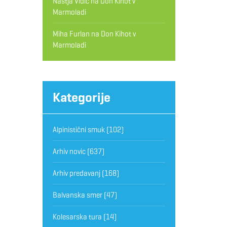
Nastja Vidic
na
Don Kihot v
Marmoladi
Miha Furlan
na
Don Kihot v
Marmoladi
Kategorije
Alpinistični smuk
(102)
Arhiv novic
(637)
Arhiv predavanj
(168)
Balvanska smer
(47)
Kolesarska tura
(14)