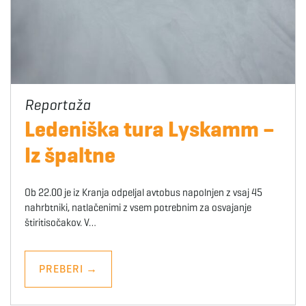
Ledeniška tura Lyskamm –
Iz špaltne
Ob 22.00 je iz Kranja odpeljal avtobus napolnjen z vsaj 45
nahrbtniki, natlačenimi z vsem potrebnim za osvajanje
štiritisočakov. V…
PREBERI
→