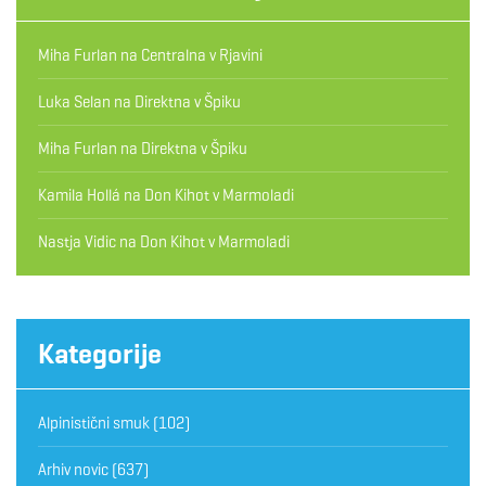
Miha Furlan
na
Centralna v Rjavini
Luka Selan
na
Direktna v Špiku
Miha Furlan
na
Direktna v Špiku
Kamila Hollá
na
Don Kihot v Marmoladi
Nastja Vidic
na
Don Kihot v Marmoladi
Kategorije
Alpinistični smuk
(102)
Arhiv novic
(637)