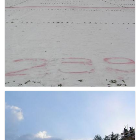
e
n
a
v
i