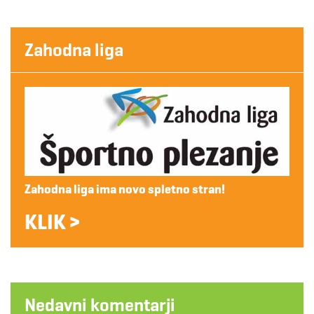
Zahodna liga
Zahodna liga ima novo spletno stran!
KLIK >
Nedavni komentarji