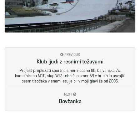
PREVIOUS
Klub ljudi z resnimi težavami
Projekt preplezati športno smer z oceno 8b, balvansko 7c,
kombinirano M10, slap WI7, tehnično smer A4 v hribih in osvojiti
osem tisočaka v enem letu je bil v moji glavi že od 2005.
NEXT
Dovžanka