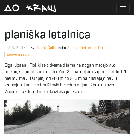
T
planiška letalnica
o
27. 3. 2007
By
Matjaž Čelik
under
Alpinistični smuk
,
Utrinki
Leave a reply
Ejga, tipaaa!! Tipi, ki se z dvema dilama na nogah mečejo v to
g
brezno, so norci, sam to lah rečm. Še mal dejstev: zgornji del do 170
metrov ima 38 stopinj, od 200 m do 240 m pa pristajajo na 30
stopinjah, kar je po Goriškovih besedah najpoložneje na svetu.
Višinske razlike od mize do izteka je 130 m.
g
l