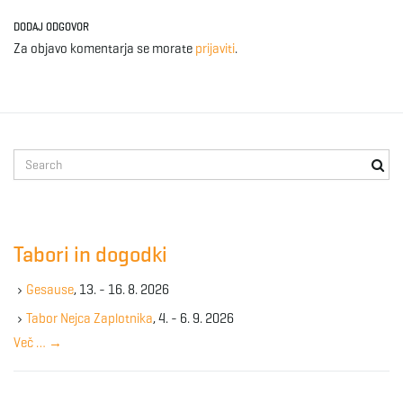
DODAJ ODGOVOR
Za objavo komentarja se morate
prijaviti
.
S
e
a
r
c
Tabori in dogodki
h
k
Gesause
, 13. - 16. 8. 2026
e
y
Tabor Nejca Zaplotnika
, 4. - 6. 9. 2026
w
Več …
→
o
r
d