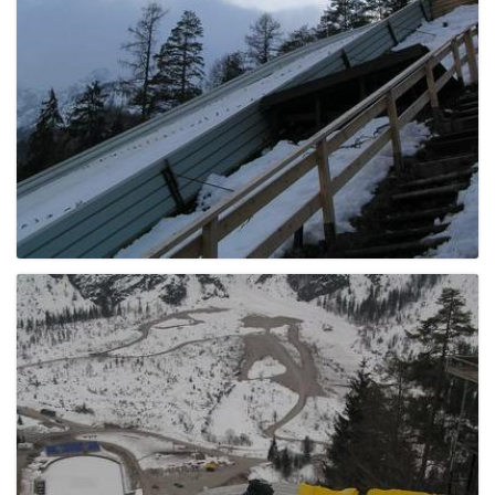
g
a
t
i
o
n