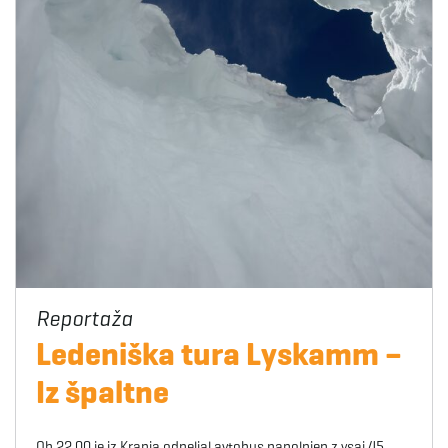
Ledeniška tura Lyskamm –
Iz špaltne
Ob 22.00 je iz Kranja odpeljal avtobus napolnjen z vsaj 45