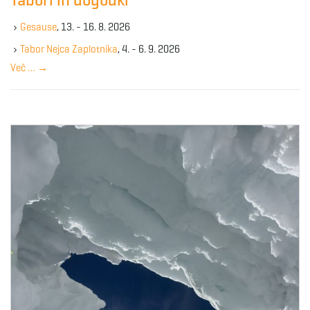
Tabori in dogodki
h
g
k
Gesause
, 13. - 16. 8. 2026
e
y
Tabor Nejca Zaplotnika
, 4. - 6. 9. 2026
w
Več …
→
a
o
r
d
t
i
o
n