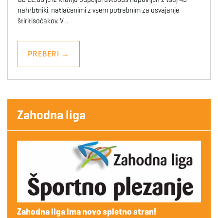
nahrbtniki, natlačenimi z vsem potrebnim za osvajanje
štiritisočakov. V…
PREBERI
→
Zahodna liga
Zahodna liga ima novo spletno stran!