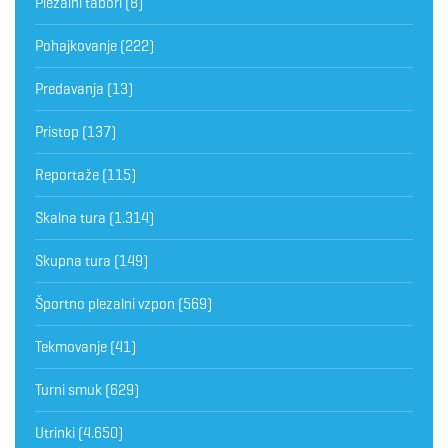
Plezalni tabori
(8)
Pohajkovanje
(222)
Predavanja
(13)
Pristop
(137)
Reportaže
(115)
Skalna tura
(1.314)
Skupna tura
(149)
Športno plezalni vzpon
(569)
Tekmovanje
(41)
Turni smuk
(629)
Utrinki
(4.650)