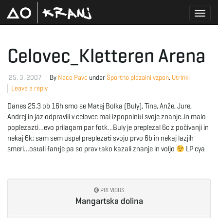
T
Celovec_Kletteren Arena
o
25. 3. 2007
By
Nace Pavc
under
Športno plezalni vzpon
,
Utrinki
Leave a reply
Danes 25.3 ob 16h smo se Matej Bolka (Buly), Tine, Anže, Jure,
g
Andrej in jaz odpravili v celovec mal izpopolniti svoje znanje..in malo
poplezazti…evo prilagam par fotk…Buly je preplezal 6c z počivanji in
nekaj 6k; sam sem uspel preplezati svojo prvo 6b in nekaj lazjih
smeri…ostali fantje pa so prav tako kazali znanje in voljo
LP cya
g
PREVIOUS
l
Mangartska dolina