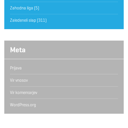
Zahodna liga
(5)
Zaledeneli slap
(311)
Meta
Prijava
Vir vnosov
Vir komentarjev
WordPress.org