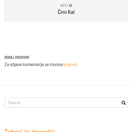
NEXT
e
Črni Kal
n
DODAJ ODGOVOR
a
Za objavo komentarja se morate
prijaviti
.
v
S
e
i
a
r
c