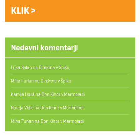
KLIK >
Nedavni komentarji
Luka Selan
na
Direktna v Špiku
Miha Furlan
na
Direktna v Špiku
Kamila Hollá
na
Don Kihot v Marmoladi
Nastja Vidic
na
Don Kihot v Marmoladi
Miha Furlan
na
Don Kihot v Marmoladi