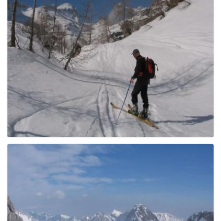
e
n
a
v
i