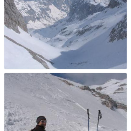
g
a
t
i
o
n