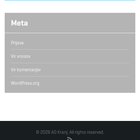
Meta
Prijava
Vir vnosov
Vir komentarjev
WordPress.org
© 2026 AO Kranj. All rights reserved.