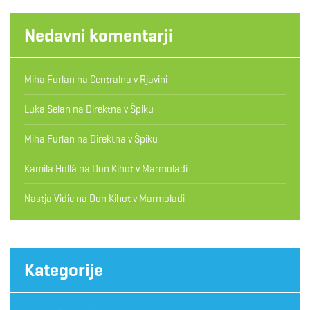
Nedavni komentarji
Miha Furlan
na
Centralna v Rjavini
Luka Selan
na
Direktna v Špiku
Miha Furlan
na
Direktna v Špiku
Kamila Hollá
na
Don Kihot v Marmoladi
Nastja Vidic
na
Don Kihot v Marmoladi
Kategorije