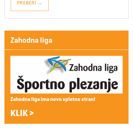
PREBERI
→
Zahodna liga
Zahodna liga ima novo spletno stran!
KLIK >