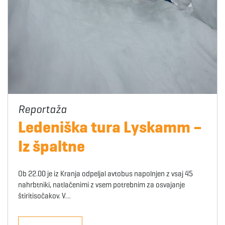
Ledeniška tura Lyskamm –
Iz špaltne
Ob 22.00 je iz Kranja odpeljal avtobus napolnjen z vsaj 45
nahrbtniki, natlačenimi z vsem potrebnim za osvajanje
štiritisočakov. V…