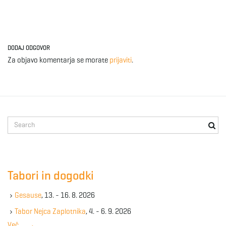
DODAJ ODGOVOR
Za objavo komentarja se morate
prijaviti
.
S
e
a
r
c
Tabori in dogodki
h
k
Gesause
, 13. - 16. 8. 2026
e
y
Tabor Nejca Zaplotnika
, 4. - 6. 9. 2026
w
Več …
→