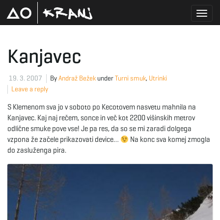
T
Kanjavec
o
19. 3. 2007
By
Andraž Bežek
under
Turni smuk
,
Utrinki
Leave a reply
S Klemenom sva jo v soboto po Kecotovem nasvetu mahnila na
g
Kanjavec. Kaj naj rečem, sonce in več kot 2200 višinskih metrov
odlične smuke pove vse! Je pa res, da so se mi zaradi dolgega
vzpona že začele prikazovati device…
Na konc sva komej zmogla
do zasluženga pira.
g
l