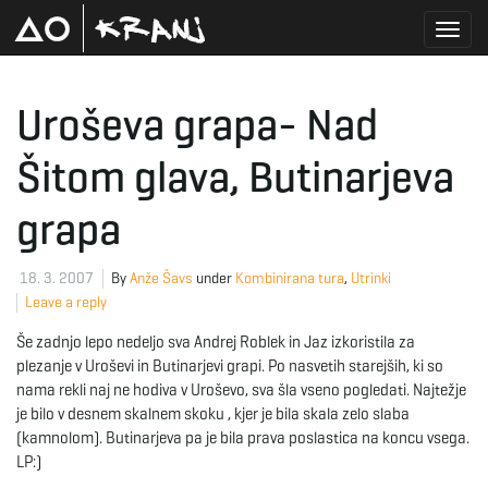
T
Uroševa grapa- Nad
Šitom glava, Butinarjeva
o
grapa
g
18. 3. 2007
By
Anže Šavs
under
Kombinirana tura
,
Utrinki
Leave a reply
Še zadnjo lepo nedeljo sva Andrej Roblek in Jaz izkoristila za
g
plezanje v Uroševi in Butinarjevi grapi. Po nasvetih starejših, ki so
nama rekli naj ne hodiva v Uroševo, sva šla vseno pogledati. Najtežje
je bilo v desnem skalnem skoku , kjer je bila skala zelo slaba
l
(kamnolom). Butinarjeva pa je bila prava poslastica na koncu vsega.
LP:)