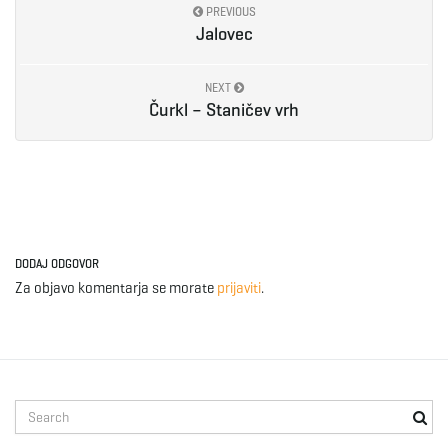
PREVIOUS
Jalovec
NEXT
Čurkl – Staničev vrh
DODAJ ODGOVOR
Za objavo komentarja se morate
prijaviti
.
S
e