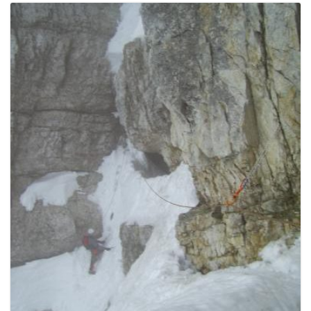
e
n
a
v
i