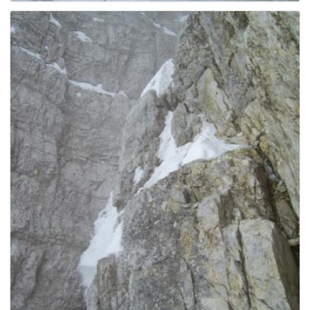
g
a
t
i
o
n