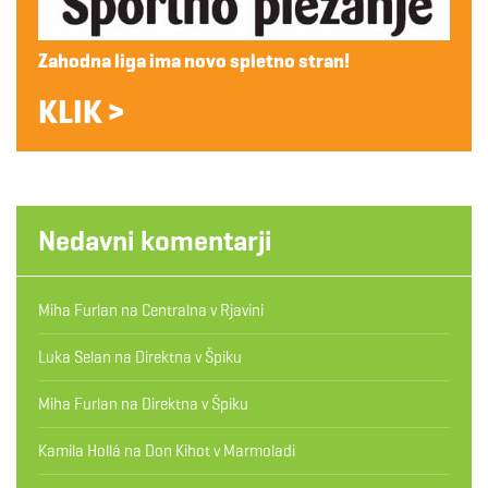
Zahodna liga ima novo spletno stran!
KLIK >
Nedavni komentarji
Miha Furlan
na
Centralna v Rjavini
Luka Selan
na
Direktna v Špiku
Miha Furlan
na
Direktna v Špiku
Kamila Hollá
na
Don Kihot v Marmoladi