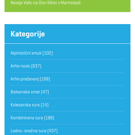
Nastja Vidic
na
Don Kihot v Marmoladi
Kategorije
Alpinistični smuk
(102)
Arhiv novic
(637)
Arhiv predavanj
(168)
Balvanska smer
(47)
Kolesarska tura
(14)
Kombinirana tura
(188)
Ledno-snežna tura
(437)