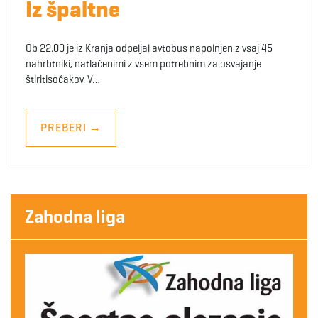
Iz špaltne
Ob 22.00 je iz Kranja odpeljal avtobus napolnjen z vsaj 45
nahrbtniki, natlačenimi z vsem potrebnim za osvajanje
štiritisočakov. V…
PREBERI
→
Zahodna liga