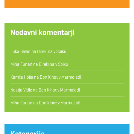
Nedavni komentarji
Luka Selan
na
Direktna v Špiku
Miha Furlan
na
Direktna v Špiku
Kamila Hollá
na
Don Kihot v Marmoladi
Nastja Vidic
na
Don Kihot v Marmoladi
Miha Furlan
na
Don Kihot v Marmoladi
Kategorije