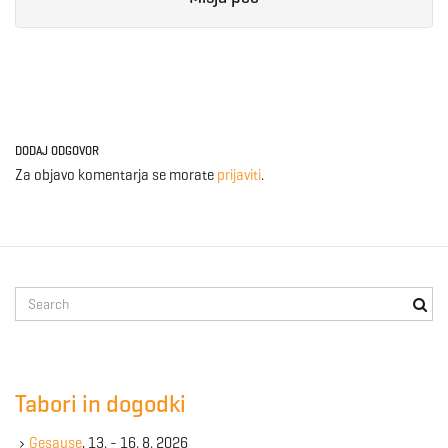
e
n
DODAJ ODGOVOR
Za objavo komentarja se morate
prijaviti
.
a
v
S
e
a
r
i
c
Tabori in dogodki
h
k
Gesause
, 13. - 16. 8. 2026