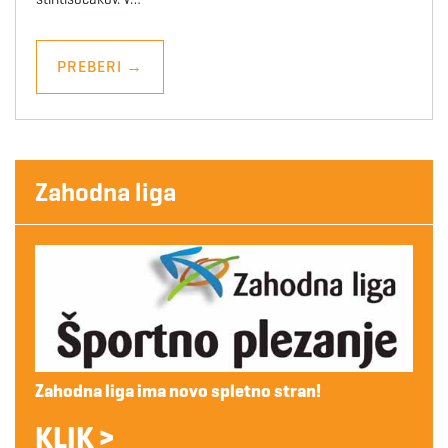
PREBERI
→
Zahodna liga
Zahodna liga ima novo spletno stran!
KLIK >