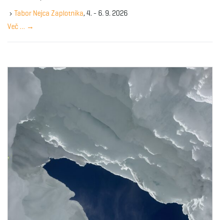
e
g
y
Tabor Nejca Zaplotnika
, 4. - 6. 9. 2026
w
Več …
→
o
r
a
d
t
i
o
n