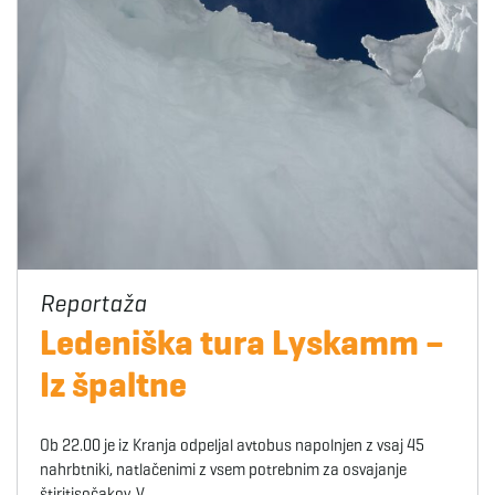
Ledeniška tura Lyskamm –
Iz špaltne
Ob 22.00 je iz Kranja odpeljal avtobus napolnjen z vsaj 45
nahrbtniki, natlačenimi z vsem potrebnim za osvajanje
štiritisočakov. V…