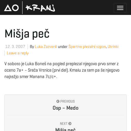
T
Mišja peč
o
12. 3. 2007
By
Luka Zazvonil
under
Športno plezalni vzpon
,
Utrinki
Leave a reply
V soboto je Luka Boneš na pogled preplezal njegovo prvo smer z
g
oceno 7a+ – Sreča Vrtnice (prvi del). Kmalu za tem pa še njegovo
najtežjo smer Manana 7c/c+.
g
PREVIOUS
Osp – Medo
l
NEXT
Mišja peč