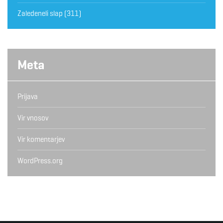
Zaledeneli slap
(311)
Meta
Prijava
Vir vnosov
Vir komentarjev
WordPress.org