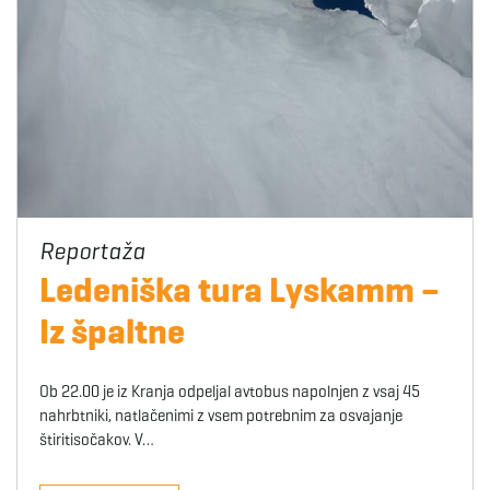
Ledeniška tura Lyskamm –
Iz špaltne
Ob 22.00 je iz Kranja odpeljal avtobus napolnjen z vsaj 45
nahrbtniki, natlačenimi z vsem potrebnim za osvajanje
štiritisočakov. V…