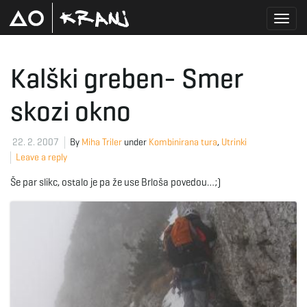
T
Kalški greben- Smer
skozi okno
o
22. 2. 2007
By
Miha Triler
under
Kombinirana tura
,
Utrinki
Leave a reply
g
Še par slikc, ostalo je pa že use Brloša povedou…;)
g
l