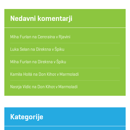
Nedavni komentarji
Miha Furlan
na
Centralna v Rjavini
Luka Selan
na
Direktna v Špiku
Miha Furlan
na
Direktna v Špiku
Kamila Hollá
na
Don Kihot v Marmoladi
Nastja Vidic
na
Don Kihot v Marmoladi
Kategorije