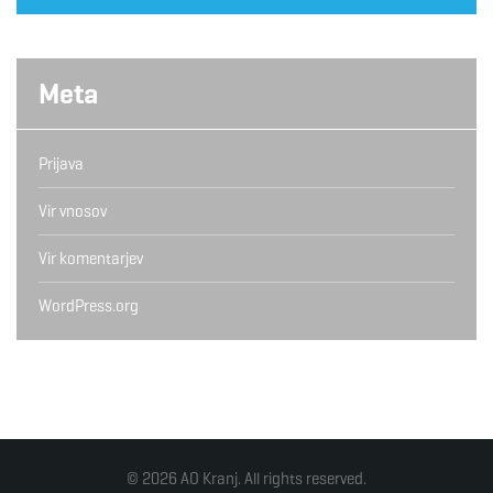
Meta
Prijava
Vir vnosov
Vir komentarjev
WordPress.org
© 2026 AO Kranj. All rights reserved.