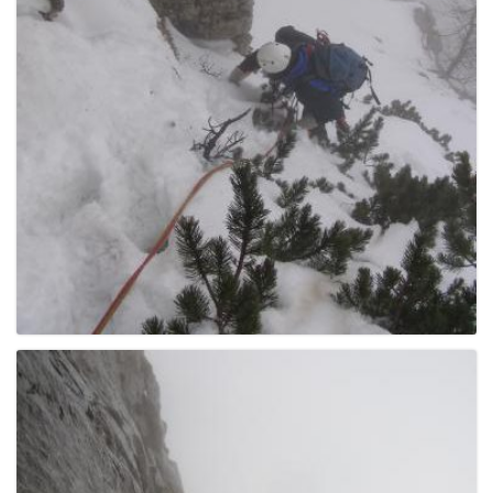
g
a
t
i
o
n