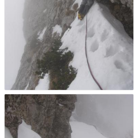
e
n
a
v
i