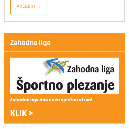
PREBERI
→
Zahodna liga
Zahodna liga ima novo spletno stran!
KLIK >