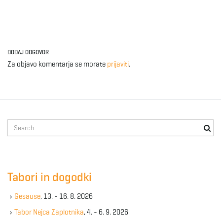
DODAJ ODGOVOR
Za objavo komentarja se morate
prijaviti
.
S
e
a
r
c
Tabori in dogodki
h
k
Gesause
, 13. - 16. 8. 2026
e
y
Tabor Nejca Zaplotnika
, 4. - 6. 9. 2026