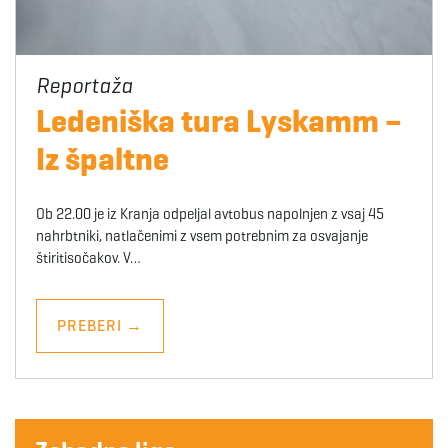
Ledeniška tura Lyskamm –
Iz špaltne
Ob 22.00 je iz Kranja odpeljal avtobus napolnjen z vsaj 45
nahrbtniki, natlačenimi z vsem potrebnim za osvajanje
štiritisočakov. V…
PREBERI
→