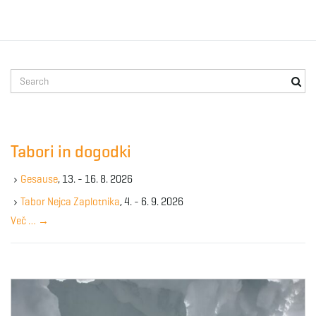
S
e
a
r
c
Tabori in dogodki
h
k
Gesause
, 13. - 16. 8. 2026
e
y
Tabor Nejca Zaplotnika
, 4. - 6. 9. 2026
w
Več …
→
o
r
d