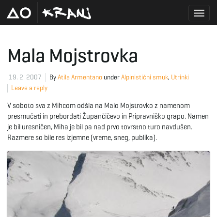
T
Mala Mojstrovka
o
19. 2. 2007
By
Atila Armentano
under
Alpinistični smuk
,
Utrinki
Leave a reply
V soboto sva z Mihcom odšla na Malo Mojstrovko z namenom
g
presmučati in prebordati Župančičevo in Pripravniško grapo. Namen
je bil uresničen, Miha je bil pa nad prvo tovrstno turo navdušen.
Razmere so bile res izjemne (vreme, sneg, publika).
g
l