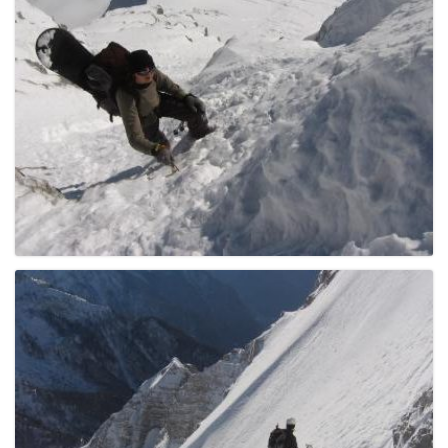
e
n
a
v
i