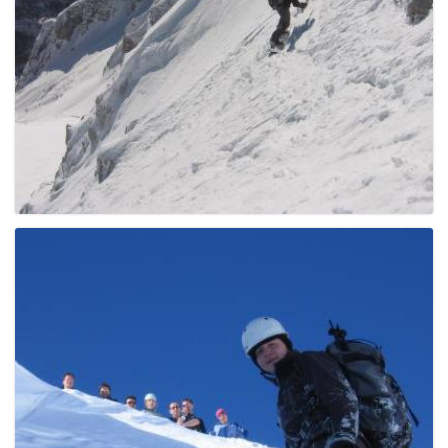
g
a
t
i
o
n