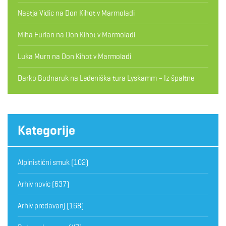
Nastja Vidic
na
Don Kihot v Marmoladi
Miha Furlan
na
Don Kihot v Marmoladi
Luka Murn
na
Don Kihot v Marmoladi
Darko Bodnaruk
na
Ledeniška tura Lyskamm – Iz špaltne
Kategorije
Alpinistični smuk
(102)
Arhiv novic
(637)
Arhiv predavanj
(168)