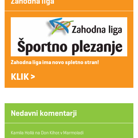
Zahodna liga
Zahodna liga ima novo spletno stran!
KLIK >
Nedavni komentarji
Kamila Hollá
na
Don Kihot v Marmoladi