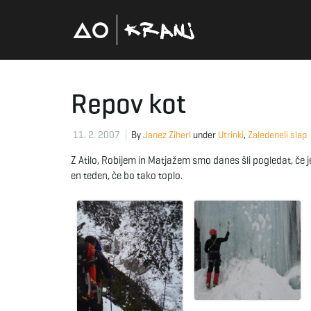
Repov kot
11. 2. 2007
By
Janez Ziherl
under
Utrinki
,
Zaledeneli slap
Z Atilo, Robijem in Matjažem smo danes šli pogledat, če je
en teden, če bo tako toplo.