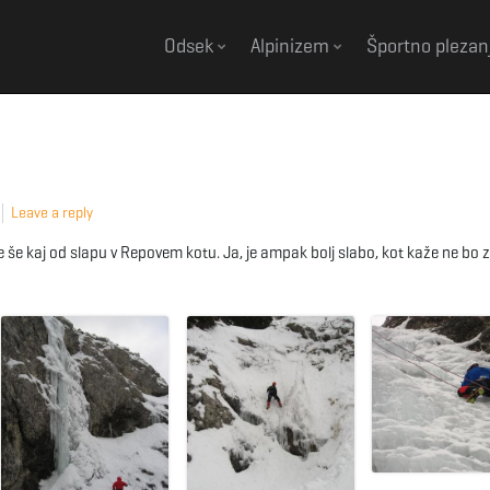
Odsek
Alpinizem
Športno plezan
Leave a reply
 še kaj od slapu v Repovem kotu. Ja, je ampak bolj slabo, kot kaže ne bo zd