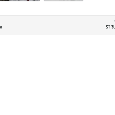
pa
STR