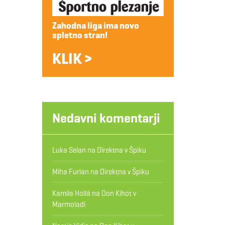
Zahodna liga ima novo
spletno stran!
KLIK >
Nedavni komentarji
Luka Selan
na
Direktna v Špiku
Miha Furlan
na
Direktna v Špiku
Kamila Hollá
na
Don Kihot v
Marmoladi