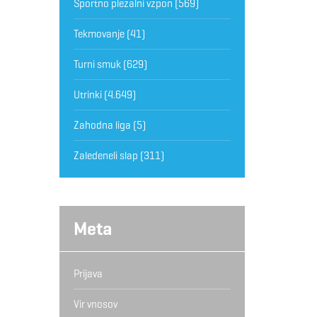
Športno plezalni vzpon
(569)
Tekmovanje
(41)
Turni smuk
(629)
Utrinki
(4.649)
Zahodna liga
(5)
Zaledeneli slap
(311)
Meta
Prijava
Vir vnosov