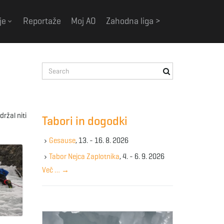
je
Reportaže
Moj AO
Zahodna liga >
S
e
a
r
c
ržal niti
Tabori in dogodki
h
k
Gesause
, 13. - 16. 8. 2026
e
y
Tabor Nejca Zaplotnika
, 4. - 6. 9. 2026
w
Več …
→
o
r
d