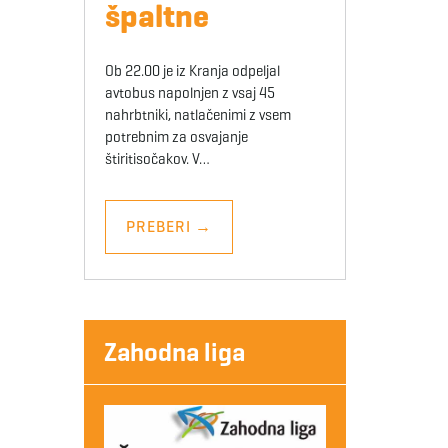
špaltne
Ob 22.00 je iz Kranja odpeljal
avtobus napolnjen z vsaj 45
nahrbtniki, natlačenimi z vsem
potrebnim za osvajanje
štiritisočakov. V…
PREBERI
→
Zahodna liga