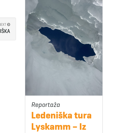
NEXT
UŠKA
Ledeniška tura
Lyskamm – Iz