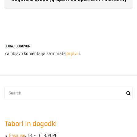
e
n
DODAJ ODGOVOR
Za objavo komentarja se morate
prijaviti
.
a
v
S
e
a
r
i
c
Tabori in dogodki
h
k
Gesause
, 13. - 16. 8. 2026