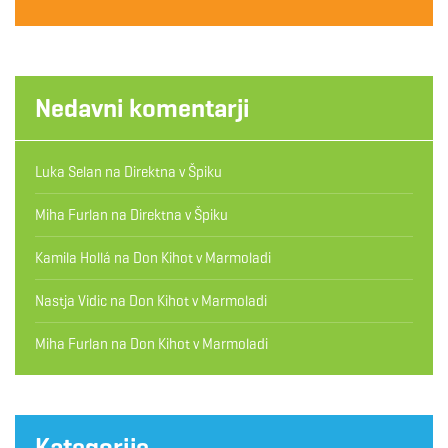
Nedavni komentarji
Luka Selan
na
Direktna v Špiku
Miha Furlan
na
Direktna v Špiku
Kamila Hollá
na
Don Kihot v Marmoladi
Nastja Vidic
na
Don Kihot v Marmoladi
Miha Furlan
na
Don Kihot v Marmoladi
Kategorije