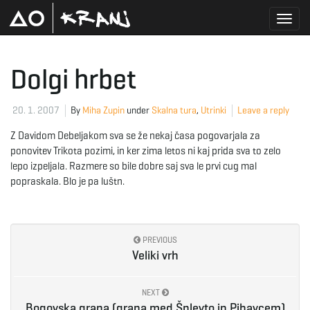
T
Dolgi hrbet
o
20. 1. 2007
By
Miha Zupin
under
Skalna tura
,
Utrinki
Leave a reply
Z Davidom Debeljakom sva se že nekaj časa pogovarjala za
ponovitev Trikota pozimi, in ker zima letos ni kaj prida sva to zelo
g
lepo izpeljala. Razmere so bile dobre saj sva le prvi cug mal
popraskala. Blo je pa luštn.
g
PREVIOUS
Veliki vrh
l
NEXT
Bogovska grapa (grapa med Šplevto in Pihavcem)