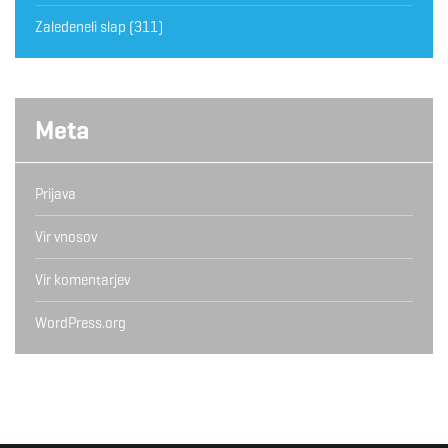
Zaledeneli slap
(311)
Meta
Prijava
Vir vnosov
Vir komentarjev
WordPress.org