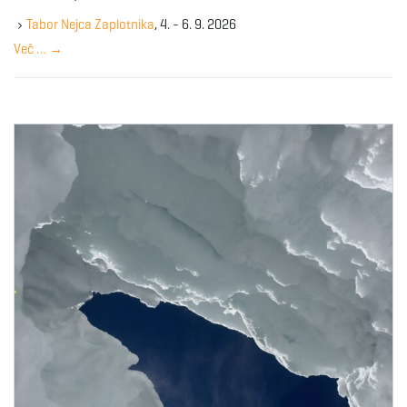
e
g
y
Tabor Nejca Zaplotnika
, 4. - 6. 9. 2026
w
Več …
→
o
r
a
d
t
i
o
n