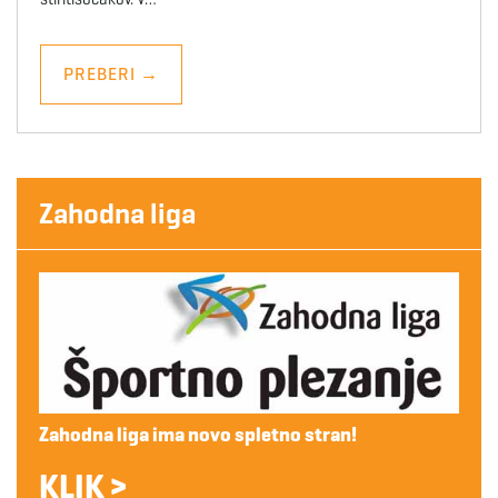
PREBERI
→
Zahodna liga
Zahodna liga ima novo spletno stran!
KLIK >