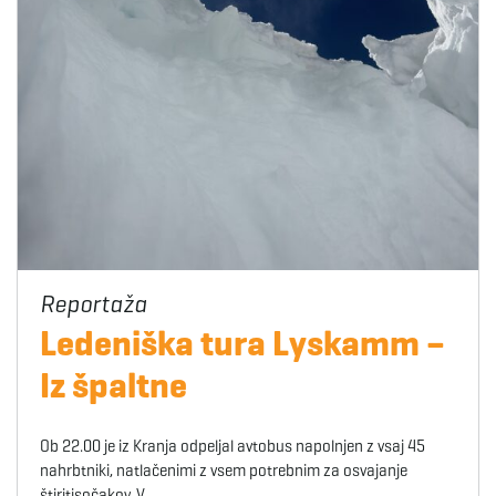
Ledeniška tura Lyskamm –
Iz špaltne
Ob 22.00 je iz Kranja odpeljal avtobus napolnjen z vsaj 45
nahrbtniki, natlačenimi z vsem potrebnim za osvajanje
štiritisočakov. V…