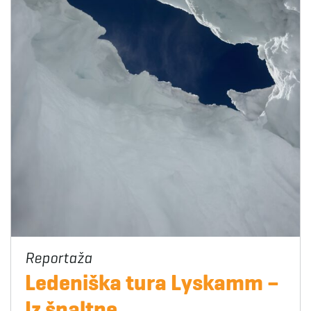
Ledeniška tura Lyskamm –
Iz špaltne