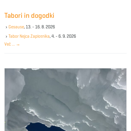
r
c
Tabori in dogodki
h
k
Gesause
, 13. - 16. 8. 2026
e
y
Tabor Nejca Zaplotnika
, 4. - 6. 9. 2026
w
Več …
→
o
r
d