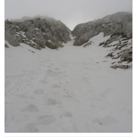
e
n
a
v
i