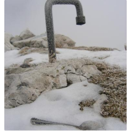
g
a
t
i
o
n