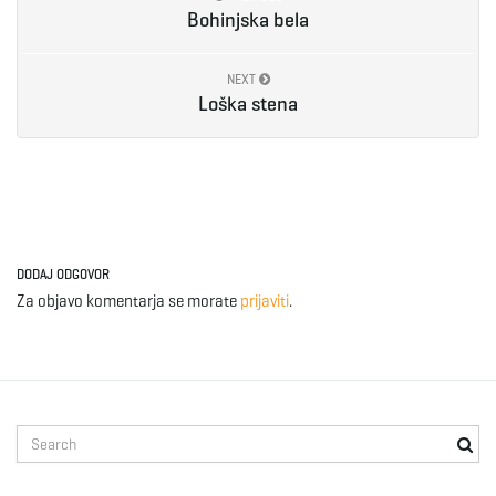
Bohinjska bela
NEXT
Loška stena
DODAJ ODGOVOR
Za objavo komentarja se morate
prijaviti
.
S
e
a