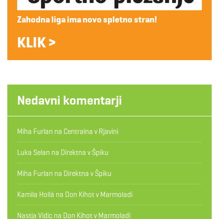
Zahodna liga ima novo spletno stran!
KLIK >
Nedavni komentarji
Miha Furlan
na
Centralna v Rjavini
Luka Selan
na
Direktna v Špiku
Miha Furlan
na
Direktna v Špiku
Kamila Hollá
na
Don Kihot v Marmoladi
Nastja Vidic
na
Don Kihot v Marmoladi