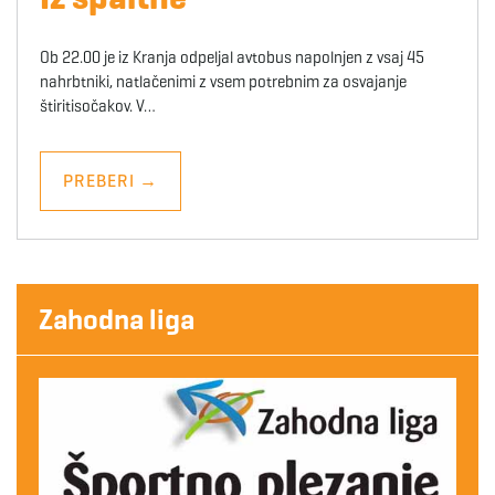
Ob 22.00 je iz Kranja odpeljal avtobus napolnjen z vsaj 45
nahrbtniki, natlačenimi z vsem potrebnim za osvajanje
štiritisočakov. V…
PREBERI
→
Zahodna liga