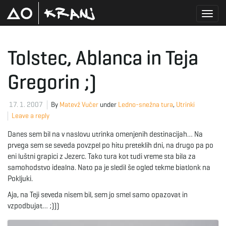
T
Tolstec, Ablanca in Teja
Gregorin ;)
o
17. 1. 2007
By
Matevž Vučer
under
Ledno-snežna tura
,
Utrinki
Leave a reply
g
Danes sem bil na v naslovu utrinka omenjenih destinacijah… Na
prvega sem se seveda povzpel po hitu preteklih dni, na drugo pa po
eni luštni grapici z Jezerc. Tako tura kot tudi vreme sta bila za
g
samohodstvo idealna. Nato pa je sledil še ogled tekme biatlonk na
Pokljuki.
Aja, na Teji seveda nisem bil, sem jo smel samo opazovat in
l
vzpodbujat… ;)))