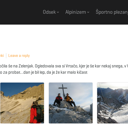
Odsek
Alpinizem
Športno plezan
nki
Leave a reply
ila še na Zelenjak. Ogledovala sva si Vrtačo, kjer je še kar nekaj snega, v
 za probat…dan je bil lep, da je že kar malo kičast