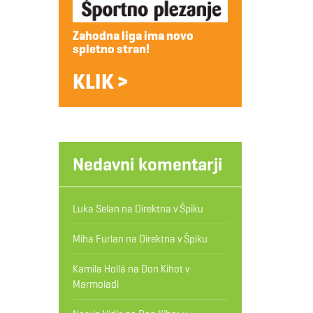
Zahodna liga ima novo
spletno stran!
KLIK >
Nedavni komentarji
Luka Selan
na
Direktna v Špiku
Miha Furlan
na
Direktna v Špiku
Kamila Hollá
na
Don Kihot v
Marmoladi