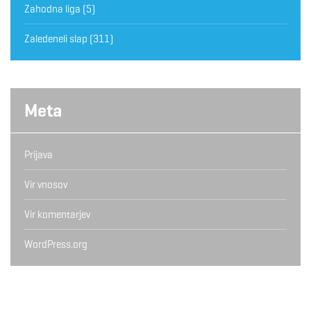
Zahodna liga
(5)
Zaledeneli slap
(311)
Meta
Prijava
Vir vnosov
Vir komentarjev
WordPress.org