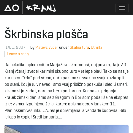
T
Škrbinska plošča
o
14. 1. 2007
By
Matevž Vučer
under
Skalna tura
,
Utrinki
Leave a reply
Da nekoliko oplemenitim Matjaževo skromnost, naj povem, da je AO
g
Kranj včeraj izvedel kar mini skupno turo v te lepe plati. Tako se nas je
kar osem “trlo” pod steno, nato pa smo se vsak po svoje razkropili
po steni. Kot je tu v navadi, smo vsaj približno poskušali slediti smeri,
ki smo si jo zadali, nato pa hitro pod steno. Ker nas je priganjal
g
kratek zimski dan, smo se z Gregom in Borisom podali še na ekspres
izlet v smer Izpolnjena želja, katere opis najdete v lanskem 11.
Planinskem vestniku. JA, res je opremljena, a vendarle čudovita. Bilo
je lepo in toplo! Sredi januarja….
l