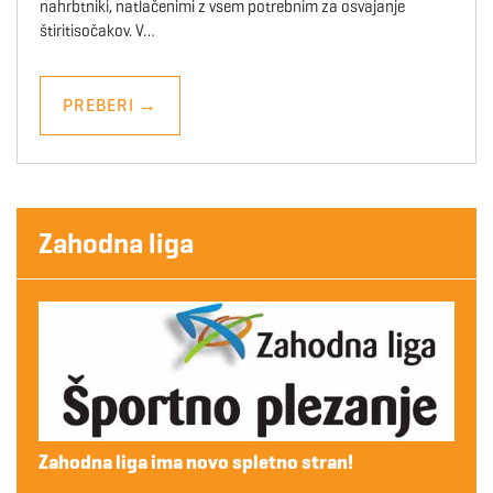
nahrbtniki, natlačenimi z vsem potrebnim za osvajanje
štiritisočakov. V…
PREBERI
→
Zahodna liga
Zahodna liga ima novo spletno stran!