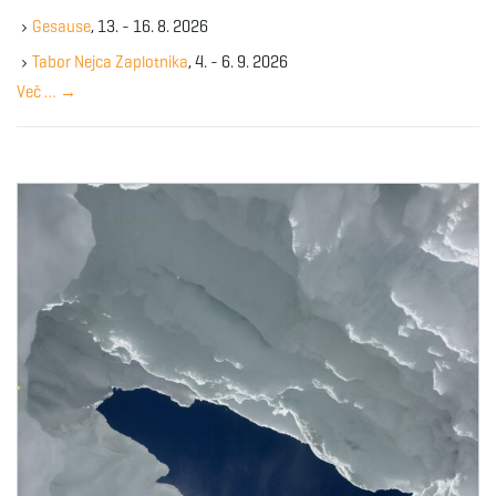
k
Gesause
, 13. - 16. 8. 2026
e
y
Tabor Nejca Zaplotnika
, 4. - 6. 9. 2026
w
Več …
→
o
r
d