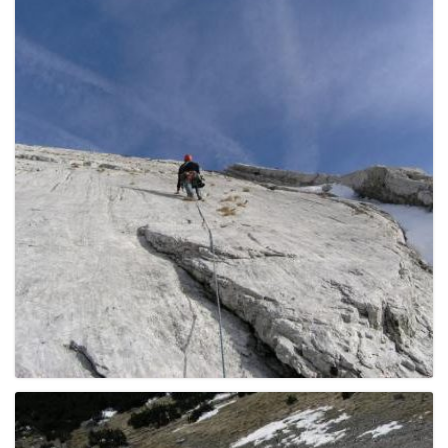
g
a
t
i
o
n