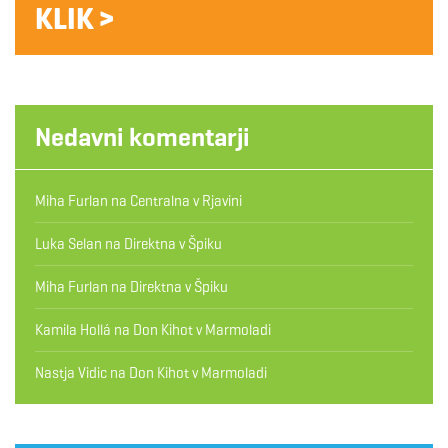
KLIK >
Nedavni komentarji
Miha Furlan
na
Centralna v Rjavini
Luka Selan
na
Direktna v Špiku
Miha Furlan
na
Direktna v Špiku
Kamila Hollá
na
Don Kihot v Marmoladi
Nastja Vidic
na
Don Kihot v Marmoladi