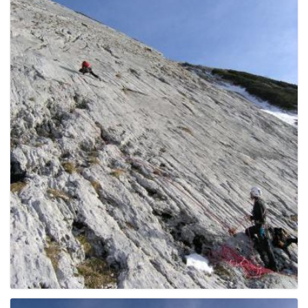
e
n
a
v
i