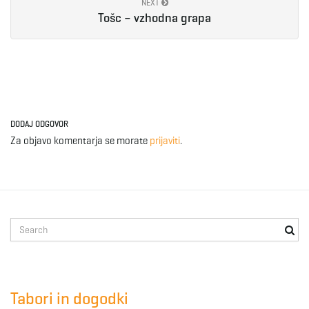
NEXT
Tošc – vzhodna grapa
DODAJ ODGOVOR
Za objavo komentarja se morate
prijaviti
.
S
e
a
r
c
Tabori in dogodki
h