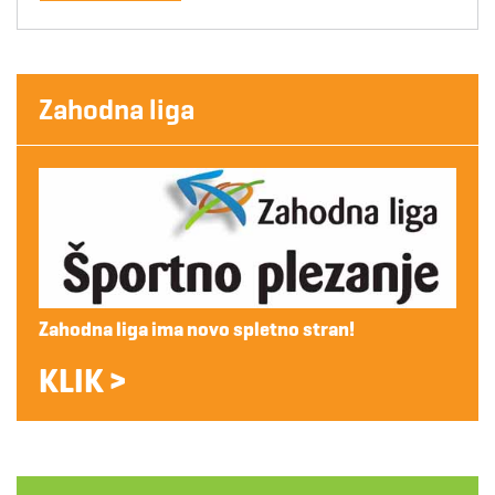
Zahodna liga
Zahodna liga ima novo spletno stran!
KLIK >