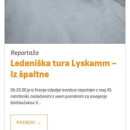
Ledeniška tura Lyskamm –
Iz špaltne
Ob 22.00 je iz Kranja odpeljal avtobus napolnjen z vsaj 45
nahrbtniki, natlačenimi z vsem potrebnim za osvajanje
štiritisočakov. V…
PREBERI
→