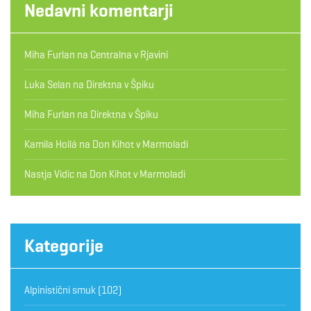
Nedavni komentarji
Miha Furlan
na
Centralna v Rjavini
Luka Selan
na
Direktna v Špiku
Miha Furlan
na
Direktna v Špiku
Kamila Hollá
na
Don Kihot v Marmoladi
Nastja Vidic
na
Don Kihot v Marmoladi
Kategorije
Alpinistični smuk
(102)