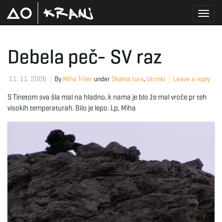
T
Debela peč- SV raz
o
11. 11. 2006
By
Miha Triler
under
Skalna tura
,
Utrinki
Leave a reply
S Tinetom sva šla mal na hladno, k nama je blo že mal vroče pr teh
visokih temperaturah. Bilo je lepo. Lp, Miha
g
g
l