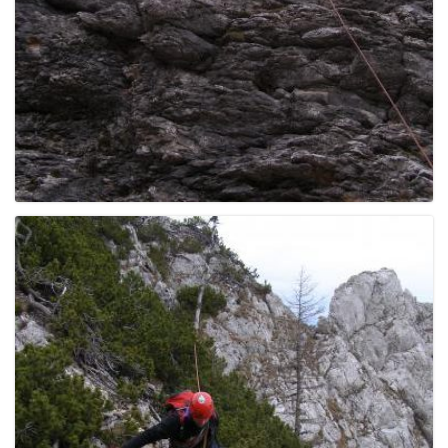
g
a
t
i
o
n