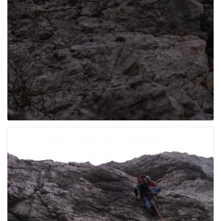
e
n
a
v
i