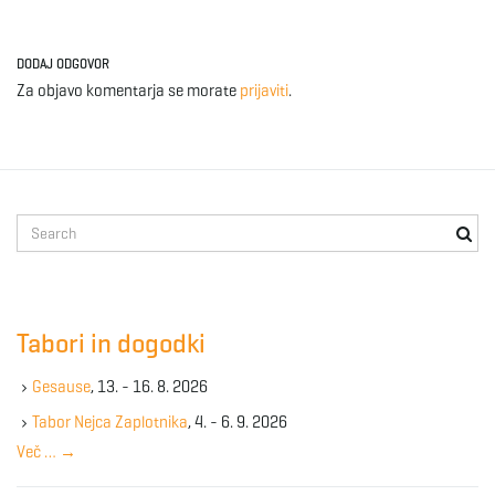
DODAJ ODGOVOR
Za objavo komentarja se morate
prijaviti
.
S
e
a
r
c
Tabori in dogodki
h
k
Gesause
, 13. - 16. 8. 2026
e
y
Tabor Nejca Zaplotnika
, 4. - 6. 9. 2026
w
Več …
→
o
r