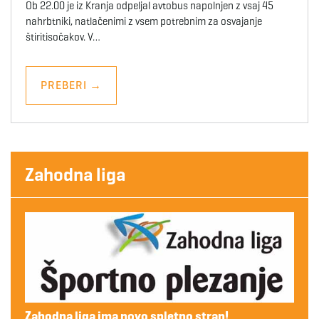
Ob 22.00 je iz Kranja odpeljal avtobus napolnjen z vsaj 45
nahrbtniki, natlačenimi z vsem potrebnim za osvajanje
štiritisočakov. V…
PREBERI
→
Zahodna liga
Zahodna liga ima novo spletno stran!