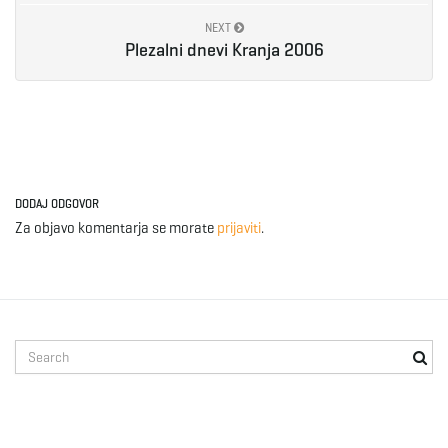
NEXT
Plezalni dnevi Kranja 2006
DODAJ ODGOVOR
Za objavo komentarja se morate
prijaviti
.
S
e
a
r
c