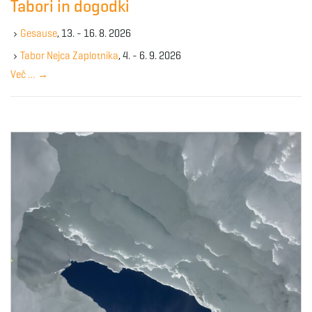
Tabori in dogodki
h
k
Gesause
, 13. - 16. 8. 2026
e
y
Tabor Nejca Zaplotnika
, 4. - 6. 9. 2026
w
Več …
→
o
r
d