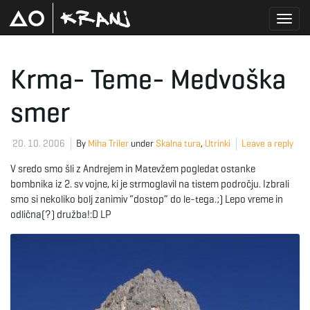
T
Krma- Teme- Medvoška
smer
o
20. 10. 2006
By
Miha Triler
under
Skalna tura
,
Utrinki
Leave a reply
g
V sredo smo šli z Andrejem in Matevžem pogledat ostanke
bombnika iz 2. sv vojne, ki je strmoglavil na tistem področju. Izbrali
smo si nekoliko bolj zanimiv “dostop” do le-tega.;) Lepo vreme in
odlična(?) družba!:D LP
g
l