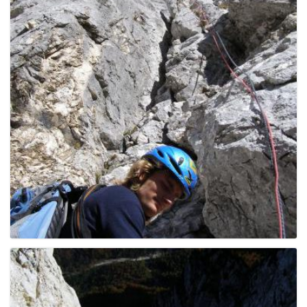
g
a
t
i
o
n