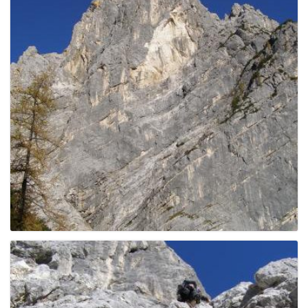
e
n
a
v
i