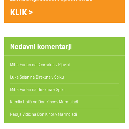
KLIK >
Nedavni komentarji
Miha Furlan
na
Centralna v Rjavini
Luka Selan
na
Direktna v Špiku
Miha Furlan
na
Direktna v Špiku
Kamila Hollá
na
Don Kihot v Marmoladi
Nastja Vidic
na
Don Kihot v Marmoladi