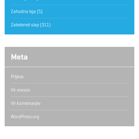
Zahodna liga
(5)
Zaledeneli slap
(311)
Meta
Prijava
Vir vnosov
Vir komentarjev
WordPress.org