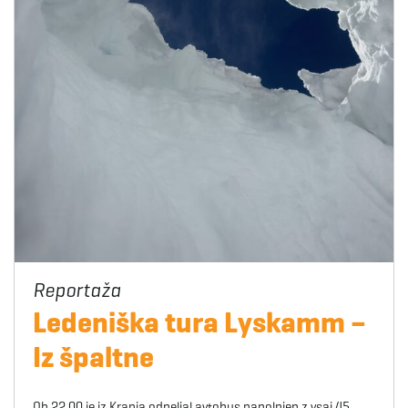
Ledeniška tura Lyskamm –
Iz špaltne
Ob 22.00 je iz Kranja odpeljal avtobus napolnjen z vsaj 45