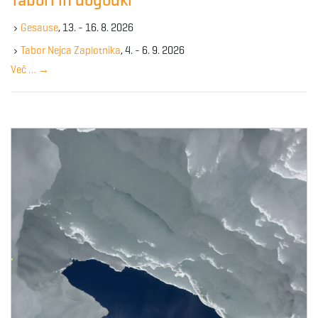
Tabori in dogodki
h
g
k
Gesause
, 13. - 16. 8. 2026
e
y
Tabor Nejca Zaplotnika
, 4. - 6. 9. 2026
w
Več …
→
a
o
r
d
t
i
o
n