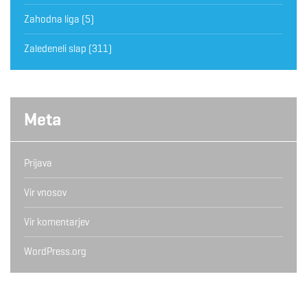
Zahodna liga
(5)
Zaledeneli slap
(311)
Meta
Prijava
Vir vnosov
Vir komentarjev
WordPress.org