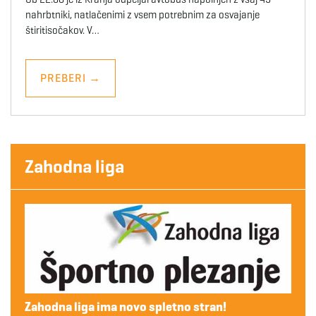
nahrbtniki, natlačenimi z vsem potrebnim za osvajanje
štiritisočakov. V…
PREBERI
→
Zahodna liga
Zahodna liga ima novo spletno stran!