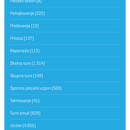
Plezalni tabori
(8)
Pohajkovanje
(222)
Predavanja
(13)
Pristop
(137)
Reportaže
(115)
Skalna tura
(1.314)
Skupna tura
(149)
Športno plezalni vzpon
(569)
Tekmovanje
(41)
Turni smuk
(629)
Utrinki
(4.650)