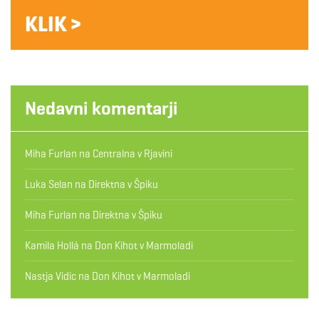
KLIK >
Nedavni komentarji
Miha Furlan
na
Centralna v Rjavini
Luka Selan
na
Direktna v Špiku
Miha Furlan
na
Direktna v Špiku
Kamila Hollá
na
Don Kihot v Marmoladi
Nastja Vidic
na
Don Kihot v Marmoladi