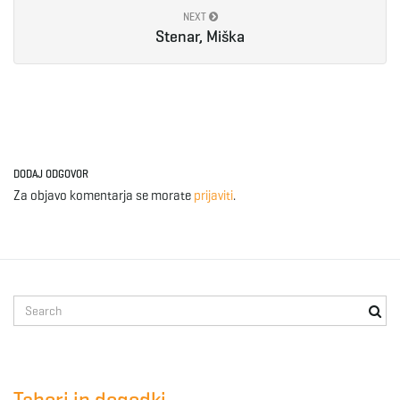
NEXT
e
Stenar, Miška
n
DODAJ ODGOVOR
a
Za objavo komentarja se morate
prijaviti
.
v
S
e
i
a
r
c