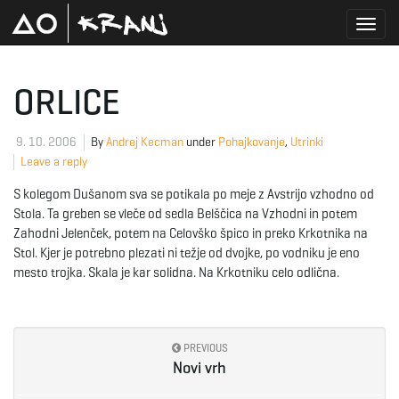
T
ORLICE
o
9. 10. 2006
By
Andrej Kecman
under
Pohajkovanje
,
Utrinki
Leave a reply
S kolegom Dušanom sva se potikala po meje z Avstrijo vzhodno od
g
Stola. Ta greben se vleče od sedla Belščica na Vzhodni in potem
Zahodni Jelenček, potem na Celovško špico in preko Krkotnika na
Stol. Kjer je potrebno plezati ni težje od dvojke, po vodniku je eno
mesto trojka. Skala je kar solidna. Na Krkotniku celo odlična.
g
PREVIOUS
l
Novi vrh