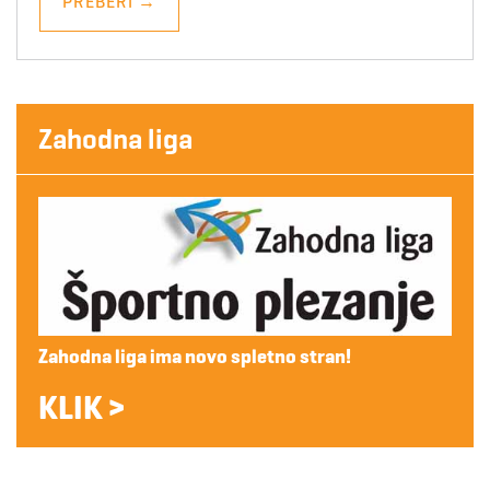
PREBERI
→
Zahodna liga
Zahodna liga ima novo spletno stran!
KLIK >