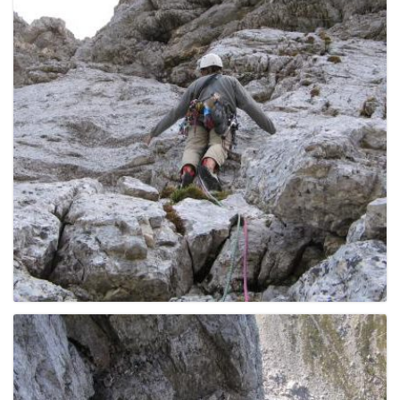
g
a
t
i
o
n