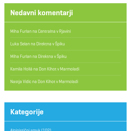
Nedavni komentarji
Miha Furlan
na
Centralna v Rjavini
Luka Selan
na
Direktna v Špiku
Miha Furlan
na
Direktna v Špiku
Kamila Hollá
na
Don Kihot v Marmoladi
Nastja Vidic
na
Don Kihot v Marmoladi
Kategorije
Alpinistični smuk
(102)