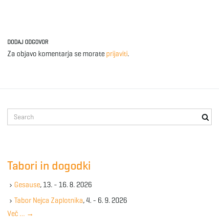
DODAJ ODGOVOR
Za objavo komentarja se morate
prijaviti
.
S
e
a
r
c
Tabori in dogodki
h
k
Gesause
, 13. - 16. 8. 2026
e
y
Tabor Nejca Zaplotnika
, 4. - 6. 9. 2026
w
Več …
→