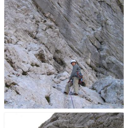
e
n
a
v
i