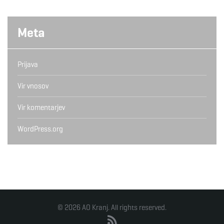
Meta
Prijava
Vir vnosov
Vir komentarjev
WordPress.org
© 2026 AO Kranj. All rights reserved.