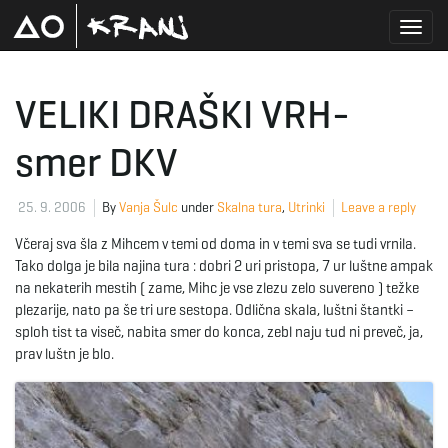
T
VELIKI DRAŠKI VRH-
smer DKV
o
25. 9. 2006
By
Vanja Šulc
under
Skalna tura
,
Utrinki
Leave a reply
g
Včeraj sva šla z Mihcem v temi od doma in v temi sva se tudi vrnila.
Tako dolga je bila najina tura : dobri 2 uri pristopa, 7 ur luštne ampak
na nekaterih mestih ( zame, Mihc je vse zlezu zelo suvereno ) težke
plezarije, nato pa še tri ure sestopa. Odlična skala, luštni štantki –
g
sploh tist ta viseč, nabita smer do konca, zebl naju tud ni preveč, ja,
prav luštn je blo.
l