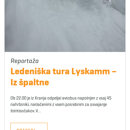
Ledeniška tura Lyskamm –
Iz špaltne
Ob 22.00 je iz Kranja odpeljal avtobus napolnjen z vsaj 45
nahrbtniki, natlačenimi z vsem potrebnim za osvajanje
štiritisočakov. V…