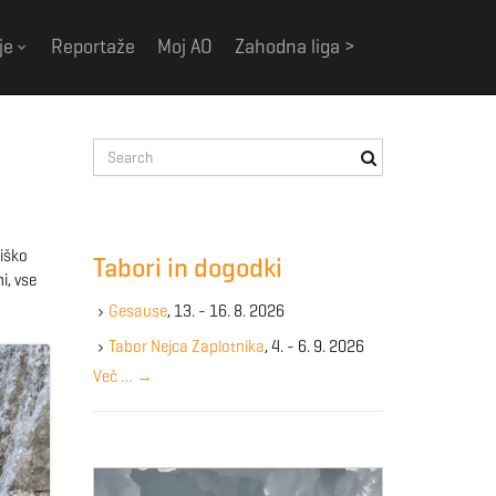
je
Reportaže
Moj AO
Zahodna liga >
S
e
a
r
c
niško
Tabori in dogodki
h
i, vse
k
Gesause
, 13. - 16. 8. 2026
e
y
Tabor Nejca Zaplotnika
, 4. - 6. 9. 2026
w
Več …
→
o
r
d