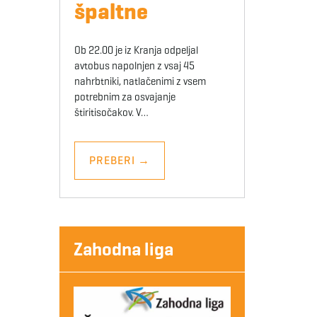
špaltne
Ob 22.00 je iz Kranja odpeljal
avtobus napolnjen z vsaj 45
nahrbtniki, natlačenimi z vsem
potrebnim za osvajanje
štiritisočakov. V…
PREBERI
→
Zahodna liga