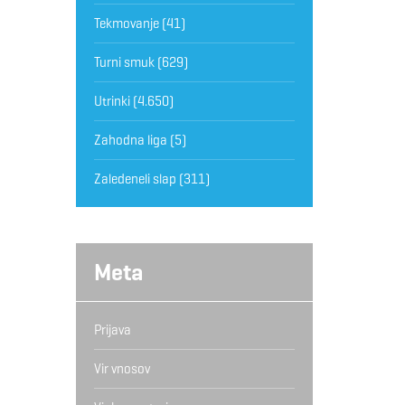
Tekmovanje
(41)
Turni smuk
(629)
Utrinki
(4.650)
Zahodna liga
(5)
Zaledeneli slap
(311)
Meta
Prijava
Vir vnosov