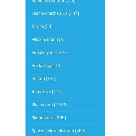
Kombinirana tura
(188)
Ledno-snežna tura
(437)
Novice
(53)
Plezalni tabori
(8)
Pohajkovanje
(222)
Predavanja
(13)
Pristop
(137)
Reportaže
(115)
Skalna tura
(1.314)
Skupna tura
(149)
Športno plezalni vzpon
(569)