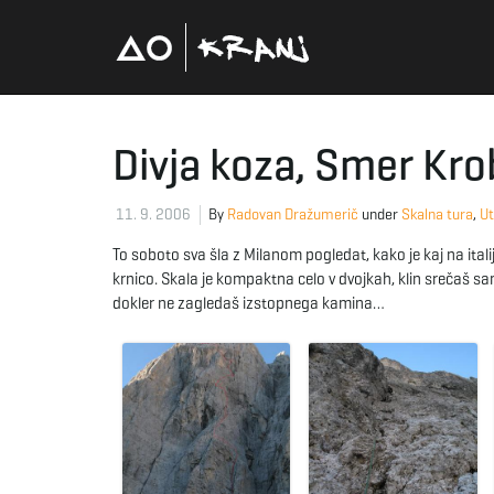
Divja koza, Smer Kr
11. 9. 2006
By
Radovan Dražumerič
under
Skalna tura
,
Ut
To soboto sva šla z Milanom pogledat, kako je kaj na itali
krnico. Skala je kompaktna celo v dvojkah, klin srečaš s
dokler ne zagledaš izstopnega kamina…