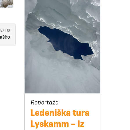
NEXT
Laško
Ledeniška tura
Lyskamm – Iz