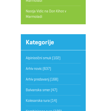
Marmoladi
Nastja Vidic
na
Don Kihot v
Marmoladi
Kategorije
Alpinistični smuk
(102)
Arhiv novic
(637)
Arhiv predavanj
(168)
Balvanska smer
(47)
Kolesarska tura
(14)