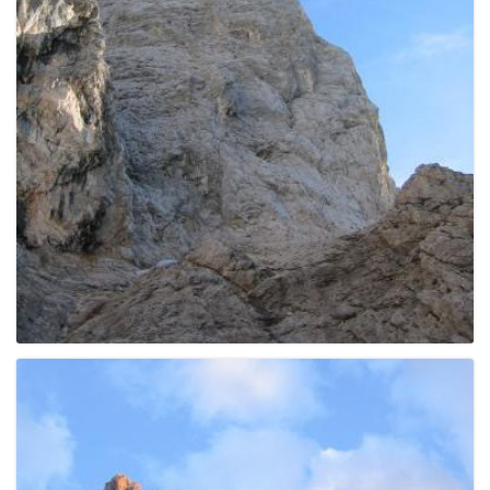
e
n
a
v
i