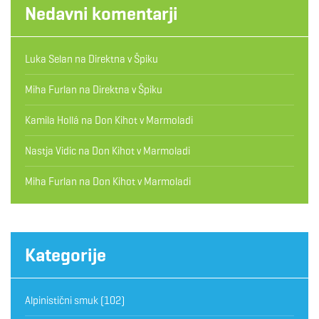
Nedavni komentarji
Luka Selan
na
Direktna v Špiku
Miha Furlan
na
Direktna v Špiku
Kamila Hollá
na
Don Kihot v Marmoladi
Nastja Vidic
na
Don Kihot v Marmoladi
Miha Furlan
na
Don Kihot v Marmoladi
Kategorije
Alpinistični smuk
(102)