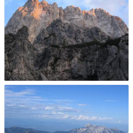
g
a
t
i
o
n