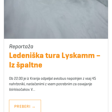
Ledeniška tura Lyskamm –
Iz špaltne
Ob 22.00 je iz Kranja odpeljal avtobus napolnjen z vsaj 45
nahrbtniki, natlačenimi z vsem potrebnim za osvajanje
štiritisočakov. V…
PREBERI
→