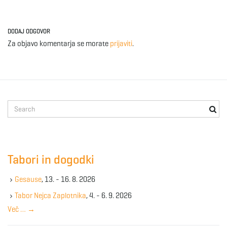
DODAJ ODGOVOR
Za objavo komentarja se morate
prijaviti
.
S
e
a
r
c
Tabori in dogodki
h
k
Gesause
, 13. - 16. 8. 2026
e
y
Tabor Nejca Zaplotnika
, 4. - 6. 9. 2026
w
Več …
→
o