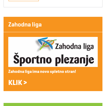
Zahodna liga
Zahodna liga ima novo spletno stran!
KLIK >