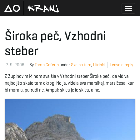
T
Široka peč, Vzhodni
steber
o
2. 9. 2006
By
Tomo Ceferin
under
Skalna tura
,
Utrinki
Leave a reply
g
Z Zupinovim Mihom sva šla v Vzhodni steber Široke peči, da vidiva
najboljšo skalo tam okrog. No ja, videla sva marsikaj, marsičesa, kar
bi morala, pa tudi ne. Ampak skica je le skica, a ne.
g
l