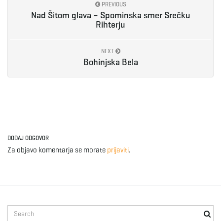
PREVIOUS
Nad Šitom glava – Spominska smer Srečku
e
Rihterju
NEXT
n
Bohinjska Bela
a
DODAJ ODGOVOR
v
Za objavo komentarja se morate
prijaviti
.
i
S