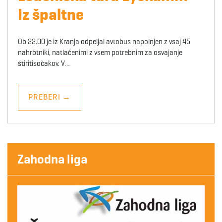
Iz špaltne
Ob 22.00 je iz Kranja odpeljal avtobus napolnjen z vsaj 45
nahrbtniki, natlačenimi z vsem potrebnim za osvajanje
štiritisočakov. V…
PREBERI
→
Zahodna liga