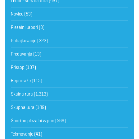
Ledno-snežna tura
(437)
Novice
(53)
Plezalni tabori
(8)
Pohajkovanje
(222)
Predavanja
(13)
Pristop
(137)
Reportaže
(115)
Skalna tura
(1.313)
Skupna tura
(149)
Športno plezalni vzpon
(569)
Tekmovanje
(41)