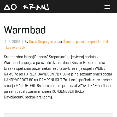
T
Warmbad
o
1. 9. 2006
By
David Stepanjan
under
Športno plezalni vzpon
,
Utrinki
Leave a reply
Standardna klapa(Bobnar&Stepanjan)se je včeraj podala v
g
Warmbad popeljala pa sva še dva novinca Brezar Roka ter Luka
Draška spet smo poželi nekaj rezultatov.Brezar je uspel v WEIBE
GAMS 7c ter HARLEY DAVIDSON 7B+.Luka je na seznam smeri dodal
HANDYVERBOT 6C ter RAMPENLICHT 7a.Jure je počistil stare grehe z
g
smerjo MAILUFTERL 8A sam pa sem preplezal WAYATT 8A+ na flash
pa sem uspel v zanimivi smeri RUNSENEBER 8A.Lp
David(ocun&rockpillars team).
l