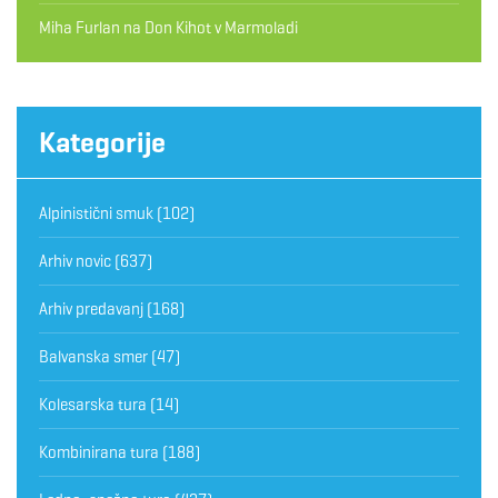
Miha Furlan
na
Don Kihot v Marmoladi
Kategorije
Alpinistični smuk
(102)
Arhiv novic
(637)
Arhiv predavanj
(168)
Balvanska smer
(47)
Kolesarska tura
(14)
Kombinirana tura
(188)