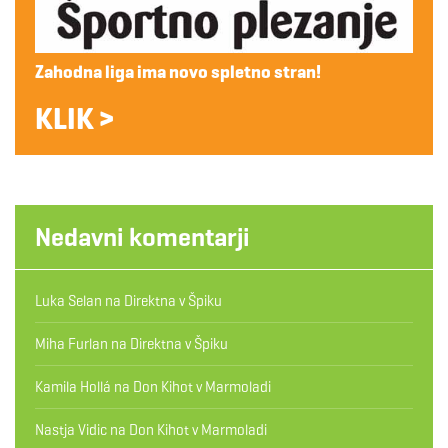
Zahodna liga ima novo spletno stran!
KLIK >
Nedavni komentarji
Luka Selan
na
Direktna v Špiku
Miha Furlan
na
Direktna v Špiku
Kamila Hollá
na
Don Kihot v Marmoladi
Nastja Vidic
na
Don Kihot v Marmoladi