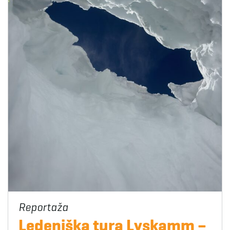
Ledeniška tura Lyskamm –