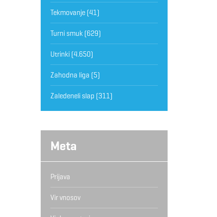
Tekmovanje
(41)
Turni smuk
(629)
Utrinki
(4.650)
Zahodna liga
(5)
Zaledeneli slap
(311)
Meta
Prijava
Vir vnosov