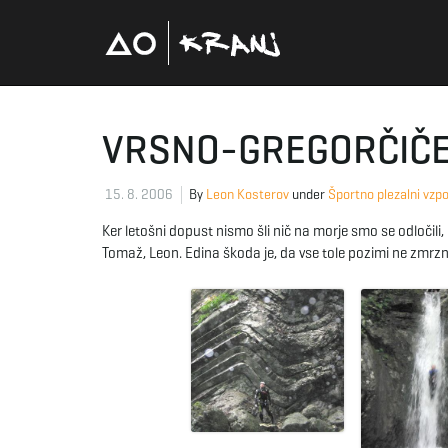
VRSNO-GREGORČIČE
15. 8. 2006
By
Leon Kosterov
under
Športno plezalni vzp
Ker letošni dopust nismo šli nič na morje smo se odločili
Tomaž, Leon. Edina škoda je, da vse tole pozimi ne zmrz