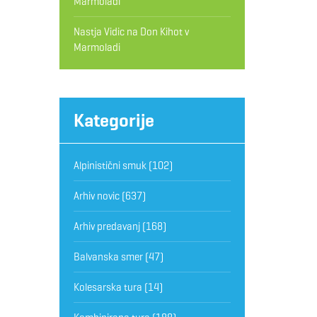
Marmoladi
Nastja Vidic
na
Don Kihot v
Marmoladi
Kategorije
Alpinistični smuk
(102)
Arhiv novic
(637)
Arhiv predavanj
(168)
Balvanska smer
(47)
Kolesarska tura
(14)