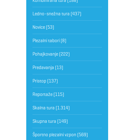
Kombinirana tura
(188)
Ledno-snežna tura
(437)
Novice
(53)
Plezalni tabori
(8)
Pohajkovanje
(222)
Predavanja
(13)
Pristop
(137)
Reportaže
(115)
Skalna tura
(1.314)
Skupna tura
(149)
Športno plezalni vzpon
(569)