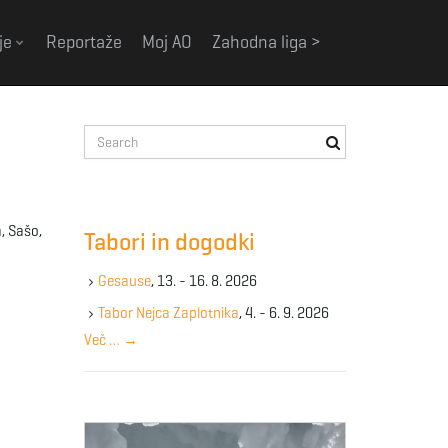
je
Reportaže
Moj AO
Zahodna liga >
S
e
a
r
c
, Sašo,
Tabori in dogodki
h
k
Gesause
, 13. - 16. 8. 2026
e
y
Tabor Nejca Zaplotnika
, 4. - 6. 9. 2026
w
Več …
→
o
r
d