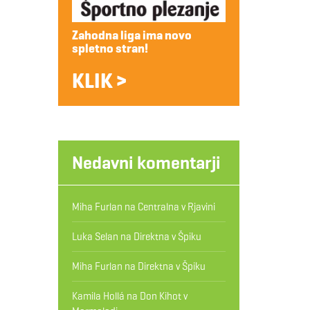
Zahodna liga ima novo
spletno stran!
KLIK >
Nedavni komentarji
Miha Furlan
na
Centralna v Rjavini
Luka Selan
na
Direktna v Špiku
Miha Furlan
na
Direktna v Špiku
Kamila Hollá
na
Don Kihot v