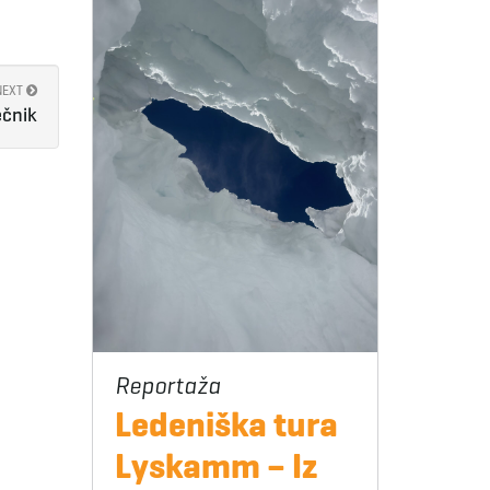
NEXT
ečnik
Ledeniška tura
Lyskamm – Iz