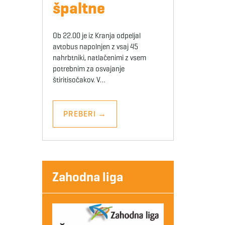
špaltne
Ob 22.00 je iz Kranja odpeljal
avtobus napolnjen z vsaj 45
nahrbtniki, natlačenimi z vsem
potrebnim za osvajanje
štiritisočakov. V…
PREBERI
→
Zahodna liga