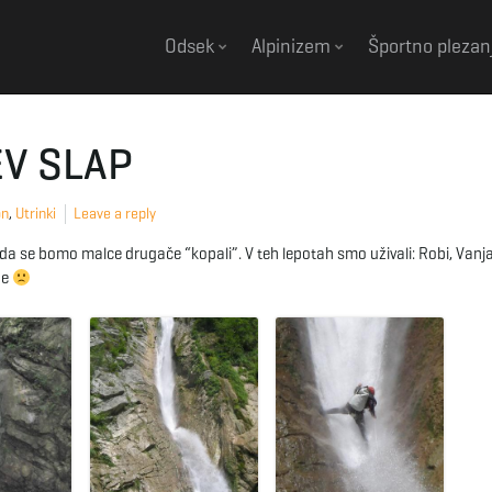
Odsek
Alpinizem
Športno plezan
V SLAP
on
,
Utrinki
Leave a reply
, da se bomo malce drugače “kopali”. V teh lepotah smo uživali: Robi, Vanja
ne