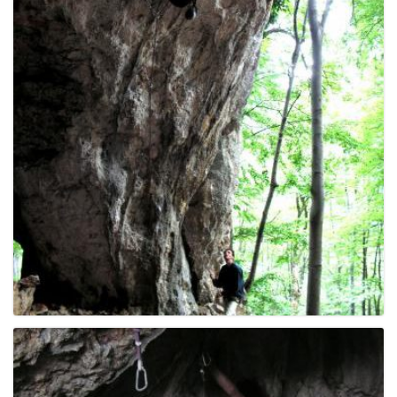
g
a
t
i
o
n