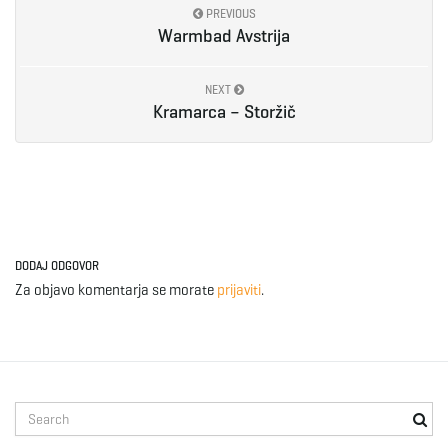
PREVIOUS
Warmbad Avstrija
NEXT
Kramarca – Storžič
DODAJ ODGOVOR
Za objavo komentarja se morate
prijaviti
.
S
e