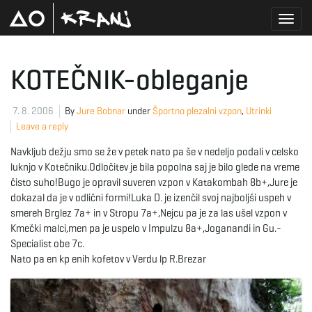
T
KOTEČNIK-obleganje
o
7. 8. 2006
By
Jure Bobnar
under
Športno plezalni vzpon
,
Utrinki
Leave a reply
Navkljub dežju smo se že v petek nato pa še v nedeljo podali v celsko
g
luknjo v Kotečniku.Odločitev je bila popolna saj je bilo glede na vreme
čisto suho!Bugo je opravil suveren vzpon v Katakombah 8b+,Jure je
dokazal da je v odlični formi!Luka D. je izenčil svoj najboljši uspeh v
smereh Brglez 7a+ in v Stropu 7a+,Nejcu pa je za las ušel vzpon v
g
Kmečki malci,men pa je uspelo v Impulzu 8a+,Joganandi in Gu.-
Specialist obe 7c.
Nato pa en kp enih kofetov v Verdu lp R.Brezar
l