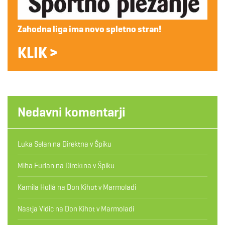
Zahodna liga ima novo spletno stran!
KLIK >
Nedavni komentarji
Luka Selan
na
Direktna v Špiku
Miha Furlan
na
Direktna v Špiku
Kamila Hollá
na
Don Kihot v Marmoladi
Nastja Vidic
na
Don Kihot v Marmoladi