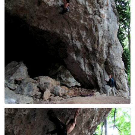
e
n
a
v
i