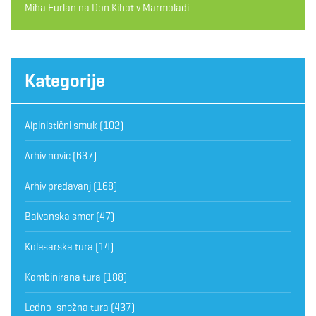
Miha Furlan
na
Don Kihot v Marmoladi
Kategorije
Alpinistični smuk
(102)
Arhiv novic
(637)
Arhiv predavanj
(168)
Balvanska smer
(47)
Kolesarska tura
(14)
Kombinirana tura
(188)
Ledno-snežna tura
(437)