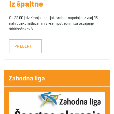
Iz špaltne
Ob 22.00 je iz Kranja odpeljal avtobus napolnjen z vsaj 45
nahrbtniki, natlačenimi z vsem potrebnim za osvajanje
štiritisočakov. V…
PREBERI
→
Zahodna liga