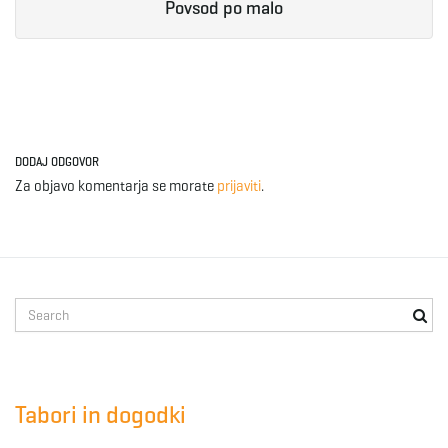
Povsod po malo
DODAJ ODGOVOR
Za objavo komentarja se morate
prijaviti
.
S
e
a
r
c
Tabori in dogodki
h
k