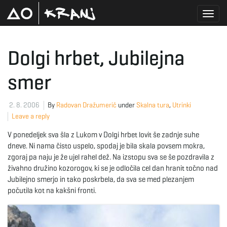
T
Dolgi hrbet, Jubilejna
smer
o
2. 8. 2006
By
Radovan Dražumerič
under
Skalna tura
,
Utrinki
Leave a reply
g
V ponedeljek sva šla z Lukom v Dolgi hrbet lovit še zadnje suhe
dneve. Ni nama čisto uspelo, spodaj je bila skala povsem mokra,
zgoraj pa naju je že ujel rahel dež. Na izstopu sva se še pozdravila z
g
živahno družino kozorogov, ki se je odločila cel dan hranit točno nad
Jubilejno smerjo in tako poskrbela, da sva se med plezanjem
počutila kot na kakšni fronti.
l