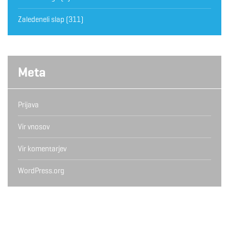
Zaledeneli slap
(311)
Meta
Prijava
Vir vnosov
Vir komentarjev
WordPress.org