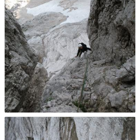
g
a
t
i
o
n