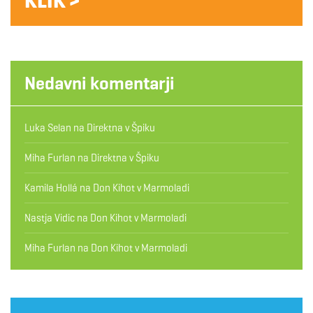
KLIK >
Nedavni komentarji
Luka Selan
na
Direktna v Špiku
Miha Furlan
na
Direktna v Špiku
Kamila Hollá
na
Don Kihot v Marmoladi
Nastja Vidic
na
Don Kihot v Marmoladi
Miha Furlan
na
Don Kihot v Marmoladi