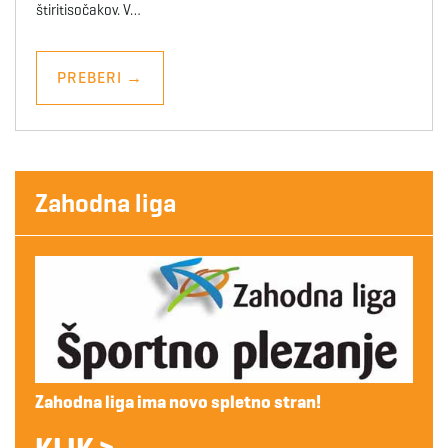
štiritisočakov. V…
PREBERI
→
Zahodna liga
Zahodna liga ima novo spletno stran!