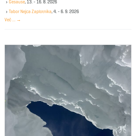
Gesause
, 13. - 16. 8. 2026
e
y
Tabor Nejca Zaplotnika
, 4. - 6. 9. 2026
w
Več …
→
o
r
d