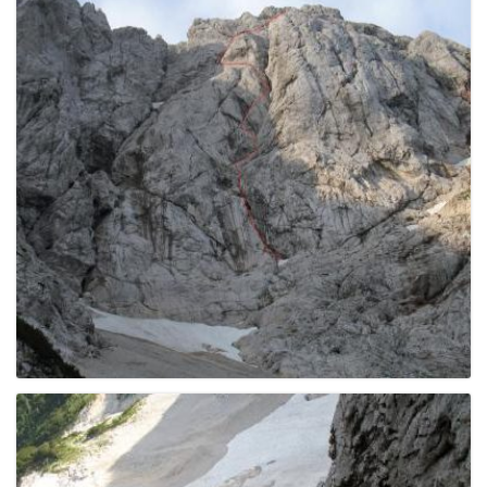
e
n
a
v
i