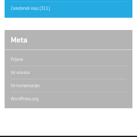
Zaledeneli slap
(311)
Meta
Prijava
Vir vnosov
Vir komentarjev
WordPress.org