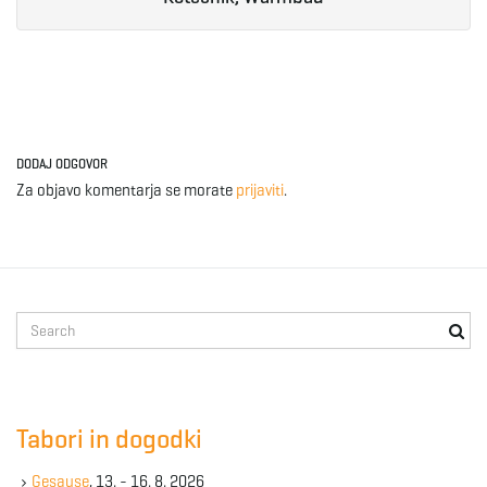
e
n
DODAJ ODGOVOR
Za objavo komentarja se morate
prijaviti
.
a
v
S
e
a
r
i
c
Tabori in dogodki
h
k
Gesause
, 13. - 16. 8. 2026