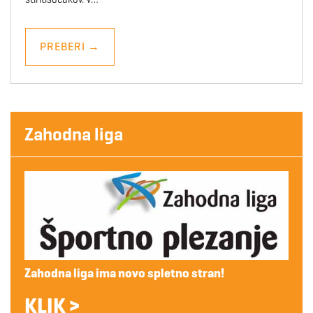
PREBERI
→
Zahodna liga
Zahodna liga ima novo spletno stran!
KLIK >