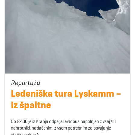
Ledeniška tura Lyskamm –
Iz špaltne
Ob 22.00 je iz Kranja odpeljal avtobus napolnjen z vsaj 45
nahrbtniki, natlačenimi z vsem potrebnim za osvajanje
štiritisočakov. V…