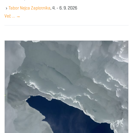
e
g
y
Tabor Nejca Zaplotnika
, 4. - 6. 9. 2026
w
Več …
→
o
r
a
d
t
i
o
n