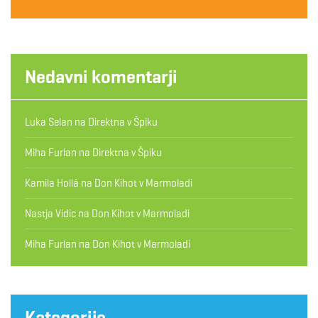
Nedavni komentarji
Luka Selan
na
Direktna v Špiku
Miha Furlan
na
Direktna v Špiku
Kamila Hollá
na
Don Kihot v Marmoladi
Nastja Vidic
na
Don Kihot v Marmoladi
Miha Furlan
na
Don Kihot v Marmoladi
Kategorije