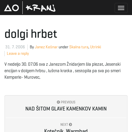
T
dolgi hrbet
o
31. 7. 2006
By
Janez Kešnar
under
Skalna tura
,
Utrinki
Leave a reply
V nedeljo 30. 07.06 sva z Janezom Žnidarjem šla plezat, Jesenski
g
encijan v dolgem hrbtu , luštna kratka , sestopila pa sva po smeri
Kemperle- Murovec,
g
PREVIOUS
NAD ŠITOM GLAVE KAMENKOV KAMIN
l
NEXT
Kotečnik, Warmbad