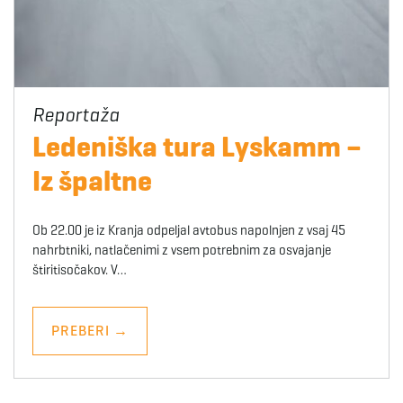
Ledeniška tura Lyskamm –
Iz špaltne
Ob 22.00 je iz Kranja odpeljal avtobus napolnjen z vsaj 45
nahrbtniki, natlačenimi z vsem potrebnim za osvajanje
štiritisočakov. V…
PREBERI
→