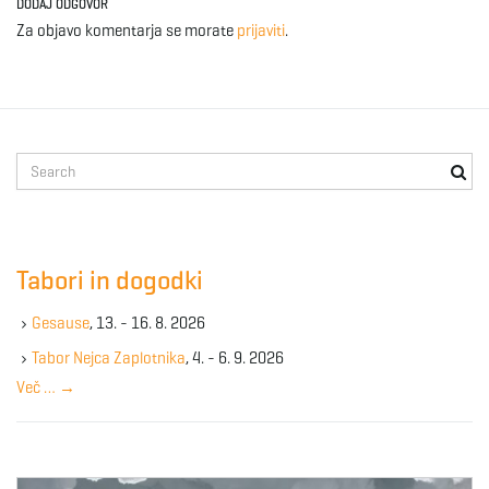
DODAJ ODGOVOR
Za objavo komentarja se morate
prijaviti
.
S
e
a
r
c
Tabori in dogodki
h
k
Gesause
, 13. - 16. 8. 2026
e
y
Tabor Nejca Zaplotnika
, 4. - 6. 9. 2026
w
Več …
→
o
r
d