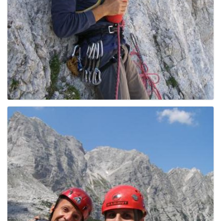
g
a
t
i
o
n