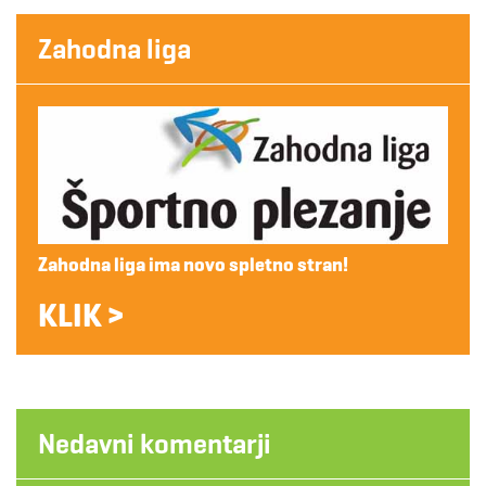
Zahodna liga
Zahodna liga ima novo spletno stran!
KLIK >
Nedavni komentarji