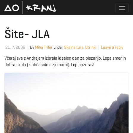
T
Šite- JLA
o
21. 7. 2006
By
Miha Triler
under
Skalna tura
,
Utrinki
Leave a reply
Včeraj sva z Andrejem izbrala idealen dan za plezarijo. Lepa smer in
dobra skala (z občasnimi izjemami). Lep pozdrav!
g
g
l