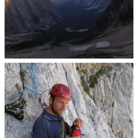
e
n
a
v
i