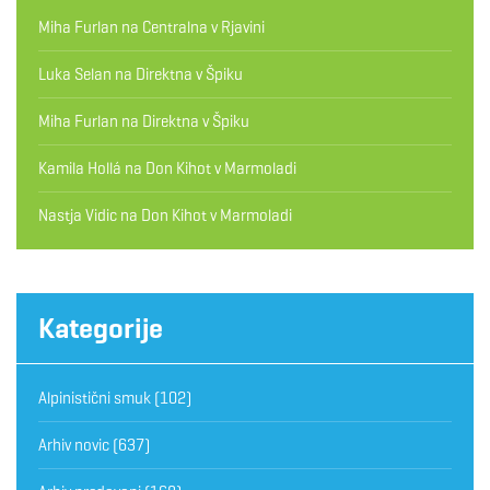
Miha Furlan
na
Centralna v Rjavini
Luka Selan
na
Direktna v Špiku
Miha Furlan
na
Direktna v Špiku
Kamila Hollá
na
Don Kihot v Marmoladi
Nastja Vidic
na
Don Kihot v Marmoladi
Kategorije
Alpinistični smuk
(102)
Arhiv novic
(637)