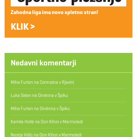
Zahodna liga ima novo spletno stran!
KLIK >
Nedavni komentarji
Miha Furlan
na
Centralna v Rjavini
Luka Selan
na
Direktna v Špiku
Miha Furlan
na
Direktna v Špiku
Kamila Hollá
na
Don Kihot v Marmoladi
Nastja Vidic
na
Don Kihot v Marmoladi