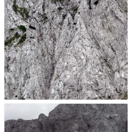
g
a
t
i
o
n