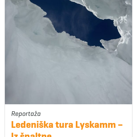
Ledeniška tura Lyskamm –
Iz špaltne