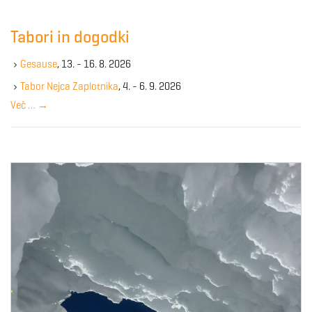
r
c
Tabori in dogodki
h
k
Gesause
, 13. - 16. 8. 2026
e
y
Tabor Nejca Zaplotnika
, 4. - 6. 9. 2026
w
Več …
→
o
r
d