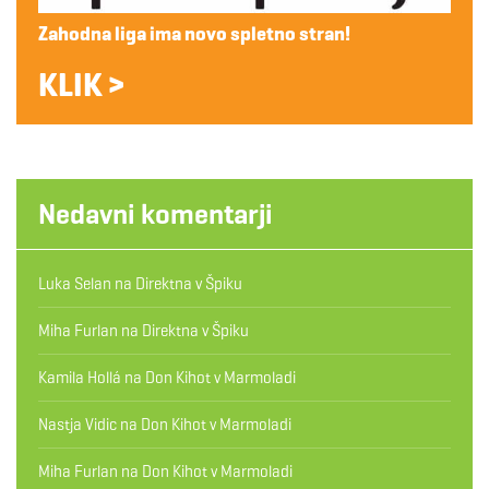
Zahodna liga ima novo spletno stran!
KLIK >
Nedavni komentarji
Luka Selan
na
Direktna v Špiku
Miha Furlan
na
Direktna v Špiku
Kamila Hollá
na
Don Kihot v Marmoladi
Nastja Vidic
na
Don Kihot v Marmoladi
Miha Furlan
na
Don Kihot v Marmoladi