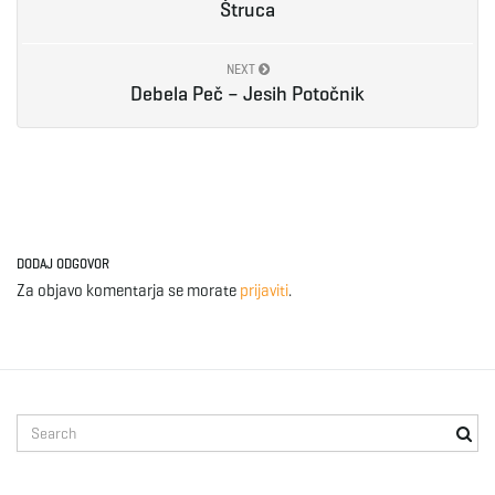
Štruca
e
NEXT
Debela Peč – Jesih Potočnik
n
a
DODAJ ODGOVOR
Za objavo komentarja se morate
prijaviti
.
v
i
S
e
a