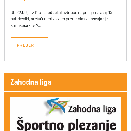
Ob 22.00 je iz Kranja odpeljal avtobus napolnjen z vsaj 45
nahrbtniki, natlačenimi z vsem potrebnim za osvajanje
štiritisočakov. V…
PREBERI
→
Zahodna liga