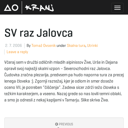
T
SV raz Jalovca
o
2. 7. 2006
By
Tomaž Ovsenik
under
Skalna tura
,
Utrinki
Leave a reply
Včeraj sem v družbi odličnih mladih alpinistov Žive, Urše in Dejana
g
opravil svoj najtežji skalni vzpon – Severovzhodni raz Jalovca.
Čudovita zračna plezarija, predvsem pa hudo naporna tura za precej
lenega človeka :). Zgornji raztežaj, kjer je odlom in smer doseže
oceno VII, je potreben “čiščenja”. Zadeva sicer zdrži težo človeka s
g
težkim karakterjem, a vseeno. Nazaj grede so nas lovili temni oblaki,
a smo jo odnesli z nekaj kapljami v Tamarju. Slike skriva Živa.
l
PREVIOUS