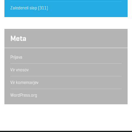
Zaledeneli slap
(311)
Meta
Prijava
Vir vnosov
Vir komentarjev
WordPress.org