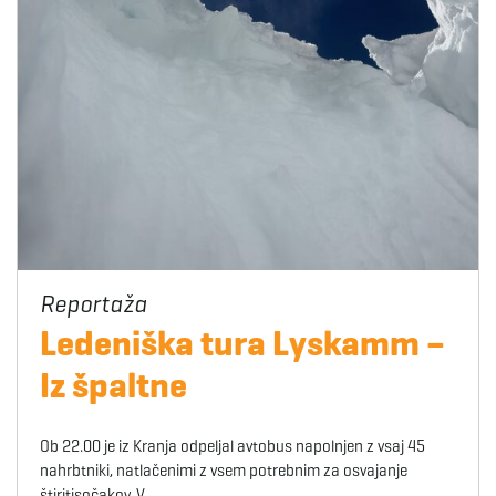
Ledeniška tura Lyskamm –
Iz špaltne
Ob 22.00 je iz Kranja odpeljal avtobus napolnjen z vsaj 45
nahrbtniki, natlačenimi z vsem potrebnim za osvajanje
štiritisočakov. V…