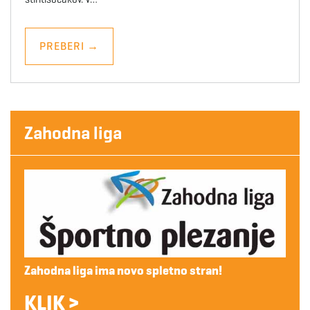
PREBERI
→
Zahodna liga
Zahodna liga ima novo spletno stran!
KLIK >