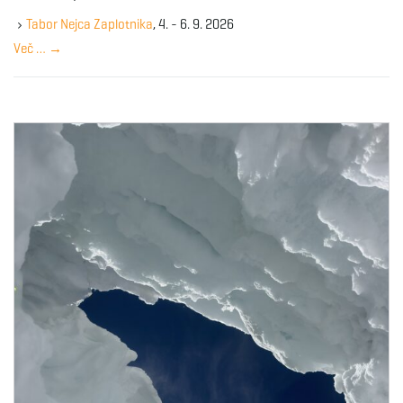
e
g
y
Tabor Nejca Zaplotnika
, 4. - 6. 9. 2026
w
Več …
→
o
r
a
d
t
i
o
n