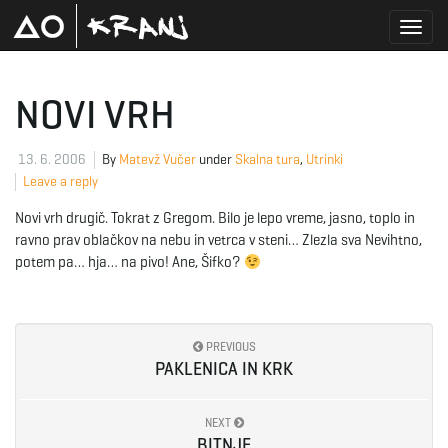
T
NOVI VRH
o
13. 6. 2006
By
Matevž Vučer
under
Skalna tura
,
Utrinki
Leave a reply
Novi vrh drugič. Tokrat z Gregom. Bilo je lepo vreme, jasno, toplo in
g
ravno prav oblačkov na nebu in vetrca v steni… Zlezla sva Nevihtno,
potem pa… hja… na pivo! Ane, Šifko?
g
PREVIOUS
PAKLENICA IN KRK
l
NEXT
BITNJE