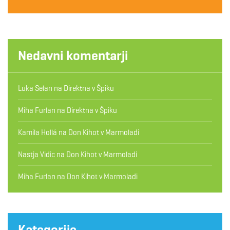
Nedavni komentarji
Luka Selan
na
Direktna v Špiku
Miha Furlan
na
Direktna v Špiku
Kamila Hollá
na
Don Kihot v Marmoladi
Nastja Vidic
na
Don Kihot v Marmoladi
Miha Furlan
na
Don Kihot v Marmoladi
Kategorije