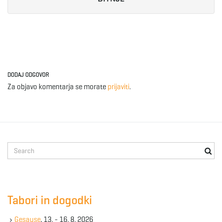
e
n
DODAJ ODGOVOR
Za objavo komentarja se morate
prijaviti
.
a
v
S
e
a
r
i
c
Tabori in dogodki
h
k
Gesause
, 13. - 16. 8. 2026