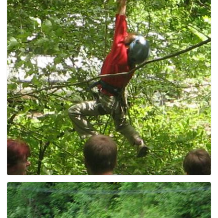
g
a
t
i
o
n