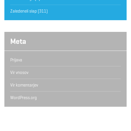
Zaledeneli slap
(311)
Meta
Prijava
Vir vnosov
Vir komentarjev
WordPress.org