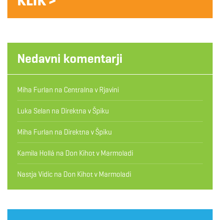
KLIK >
Nedavni komentarji
Miha Furlan
na
Centralna v Rjavini
Luka Selan
na
Direktna v Špiku
Miha Furlan
na
Direktna v Špiku
Kamila Hollá
na
Don Kihot v Marmoladi
Nastja Vidic
na
Don Kihot v Marmoladi