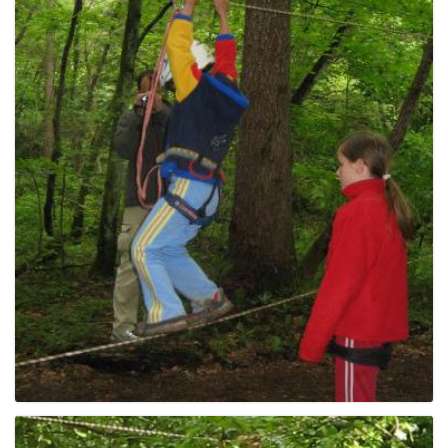
e
n
a
v
i