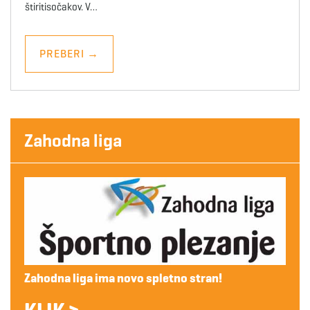
štiritisočakov. V…
PREBERI
→
Zahodna liga
Zahodna liga ima novo spletno stran!