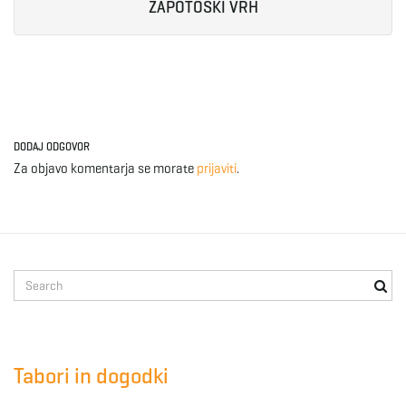
ZAPOTOŠKI VRH
DODAJ ODGOVOR
Za objavo komentarja se morate
prijaviti
.
S
e
a
r
c
Tabori in dogodki
h
k