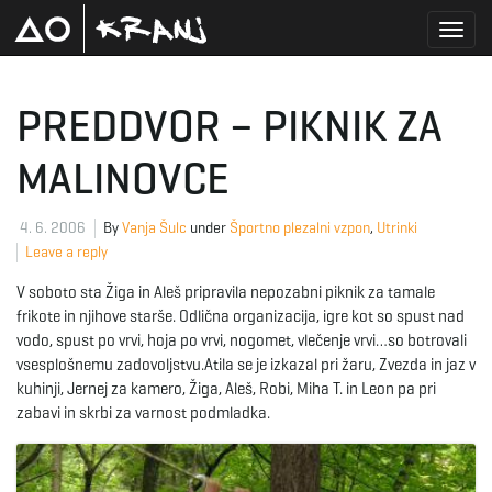
T
PREDDVOR – PIKNIK ZA
MALINOVCE
o
4. 6. 2006
By
Vanja Šulc
under
Športno plezalni vzpon
,
Utrinki
Leave a reply
g
V soboto sta Žiga in Aleš pripravila nepozabni piknik za tamale
frikote in njihove starše. Odlična organizacija, igre kot so spust nad
vodo, spust po vrvi, hoja po vrvi, nogomet, vlečenje vrvi…so botrovali
g
vsesplošnemu zadovoljstvu.Atila se je izkazal pri žaru, Zvezda in jaz v
kuhinji, Jernej za kamero, Žiga, Aleš, Robi, Miha T. in Leon pa pri
zabavi in skrbi za varnost podmladka.
l