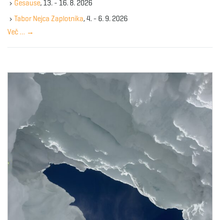
Gesause
, 13. - 16. 8. 2026
e
y
Tabor Nejca Zaplotnika
, 4. - 6. 9. 2026
w
Več …
→
o
r
d