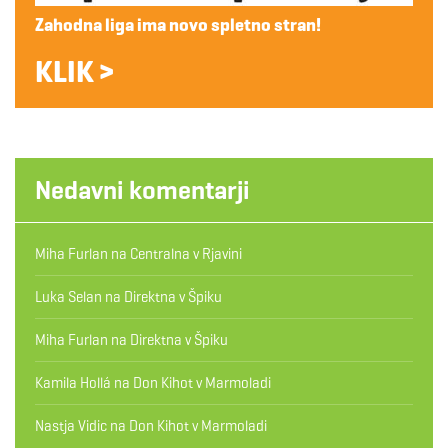
Zahodna liga ima novo spletno stran!
KLIK >
Nedavni komentarji
Miha Furlan
na
Centralna v Rjavini
Luka Selan
na
Direktna v Špiku
Miha Furlan
na
Direktna v Špiku
Kamila Hollá
na
Don Kihot v Marmoladi
Nastja Vidic
na
Don Kihot v Marmoladi