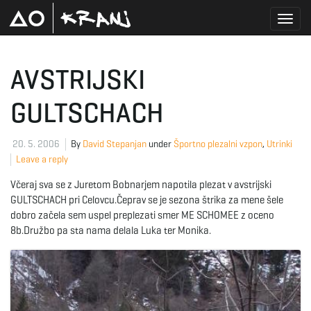
T
AVSTRIJSKI
GULTSCHACH
o
20. 5. 2006
By
David Stepanjan
under
Športno plezalni vzpon
,
Utrinki
Leave a reply
g
Včeraj sva se z Juretom Bobnarjem napotila plezat v avstrijski
GULTSCHACH pri Celovcu.Čeprav se je sezona štrika za mene šele
dobro začela sem uspel preplezati smer ME SCHOMEE z oceno
g
8b.Družbo pa sta nama delala Luka ter Monika.
l