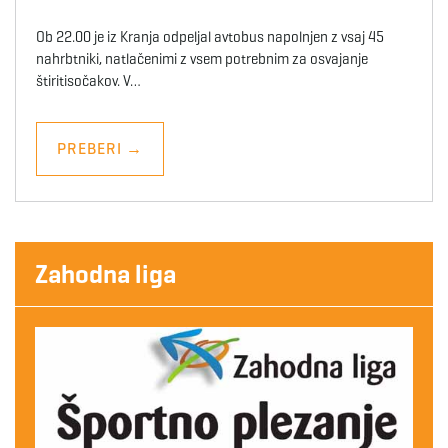
Ob 22.00 je iz Kranja odpeljal avtobus napolnjen z vsaj 45
nahrbtniki, natlačenimi z vsem potrebnim za osvajanje
štiritisočakov. V…
PREBERI
→
Zahodna liga