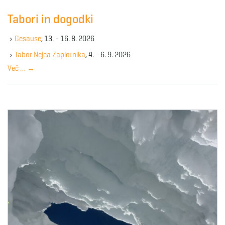
c
Tabori in dogodki
h
k
Gesause
, 13. - 16. 8. 2026
e
y
Tabor Nejca Zaplotnika
, 4. - 6. 9. 2026
w
Več …
→
o
r
d