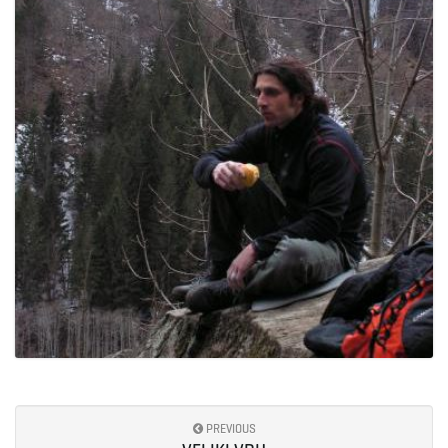
e
n
a
v
i
PREVIOUS