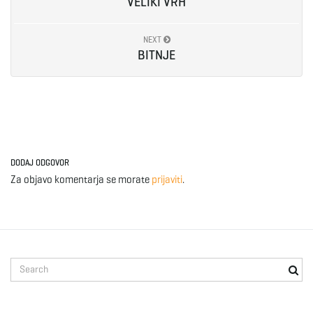
VELIKI VRH
g
NEXT
BITNJE
a
t
DODAJ ODGOVOR
Za objavo komentarja se morate
prijaviti
.
i
o
S
e
a
n
r