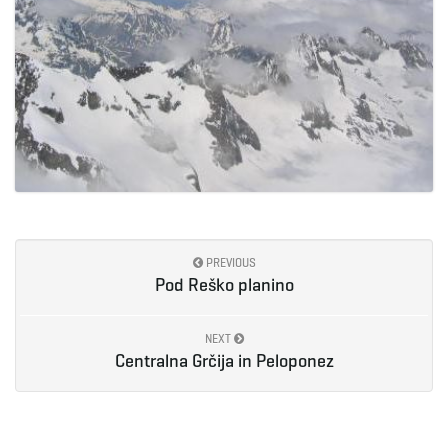
g
a
t
PREVIOUS
i
Pod Reško planino
NEXT
o
Centralna Grčija in Peloponez
n