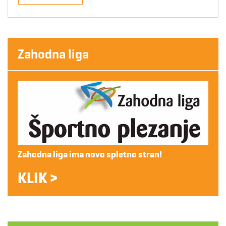
Zahodna liga
Zahodna liga ima novo spletno stran!
KLIK >