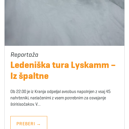
Ledeniška tura Lyskamm –
Iz špaltne
Ob 22.00 je iz Kranja odpeljal avtobus napolnjen z vsaj 45
nahrbtniki, natlačenimi z vsem potrebnim za osvajanje
štiritisočakov. V…
PREBERI
→