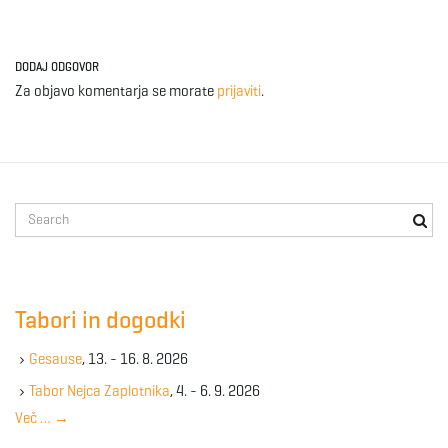
DODAJ ODGOVOR
Za objavo komentarja se morate
prijaviti
.
S
e
a
r
c
Tabori in dogodki
h
k
Gesause
, 13. - 16. 8. 2026
e
y
Tabor Nejca Zaplotnika
, 4. - 6. 9. 2026
w
Več …
→
o