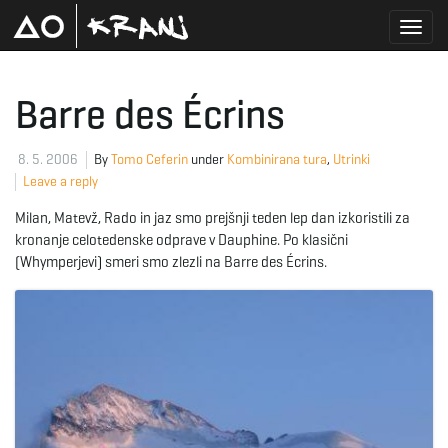
T
Barre des Écrins
o
8. 5. 2006
By
Tomo Ceferin
under
Kombinirana tura
,
Utrinki
Leave a reply
Milan, Matevž, Rado in jaz smo prejšnji teden lep dan izkoristili za
g
kronanje celotedenske odprave v Dauphine. Po klasični
(Whymperjevi) smeri smo zlezli na Barre des Écrins.
g
l