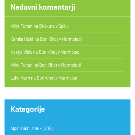
Nedavni komentarji
Miha Furlan
na
Direktna v Špiku
Kamila Hollá
na
Don Kihot v Marmoladi
Nastja Vidic
na
Don Kihot v Marmoladi
Miha Furlan
na
Don Kihot v Marmoladi
Luka Murn
na
Don Kihot v Marmoladi
Kategorije
Alpinistični smuk
(102)