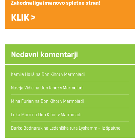
Zahodna liga ima novo spletno stran!
KLIK >
Nedavni komentarji
Kamila Hollá
na
Don Kihot v Marmoladi
Nastja Vidic
na
Don Kihot v Marmoladi
Miha Furlan
na
Don Kihot v Marmoladi
Luka Murn
na
Don Kihot v Marmoladi
Darko Bodnaruk
na
Ledeniška tura Lyskamm – Iz špaltne