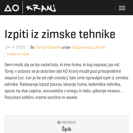
T
Izpiti iz zimske tehnike
o
24. 4. 2006
By
Tomaž Ovsenik
under
Skupna tura
,
Utrinki
Leave a reply
Sem mislil, da se bo našel kdo, ki ima fotke, in kaj napisal, pa nič.
g
Torej: v soboto se je dobršen del AO Kranj mudil pod prisojniškimi
slapovi (oz. kar je še od njih ostalo), kjer smo opravljali izpit iz zimske
tehnike. Reševanje izpod plazov, iskanje žolne, ledeniška tehnika,
spust na dva cepina, varovališča v snegu in ledu, gibanje naveze …
g
Rezultati odlični, vreme sončno in veselo.
l
PREVIOUS
Špik