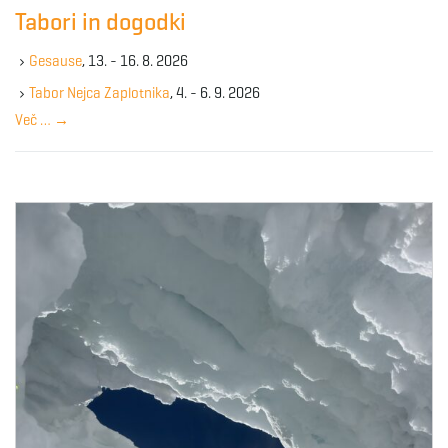
c
g
Tabori in dogodki
h
k
Gesause
, 13. - 16. 8. 2026
e
y
Tabor Nejca Zaplotnika
, 4. - 6. 9. 2026
a
w
Več …
→
o
r
d
t
i
o
n