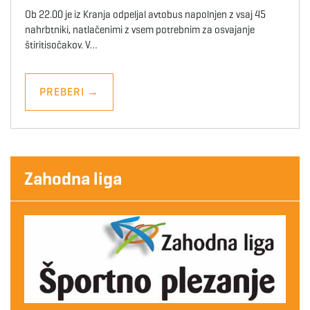
Ob 22.00 je iz Kranja odpeljal avtobus napolnjen z vsaj 45
nahrbtniki, natlačenimi z vsem potrebnim za osvajanje
štiritisočakov. V…
PREBERI
→
Zahodna liga