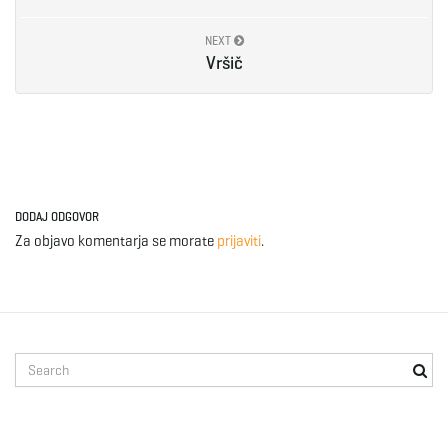
e
NEXT
Vršič
n
a
DODAJ ODGOVOR
Za objavo komentarja se morate
prijaviti
.
v
S
i
e
a
r