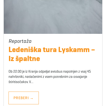
Ledeniška tura Lyskamm –
Iz špaltne
Ob 22.00 je iz Kranja odpeljal avtobus napolnjen z vsaj 45
nahrbtniki, natlačenimi z vsem potrebnim za osvajanje
štiritisočakov. V…
PREBERI
→