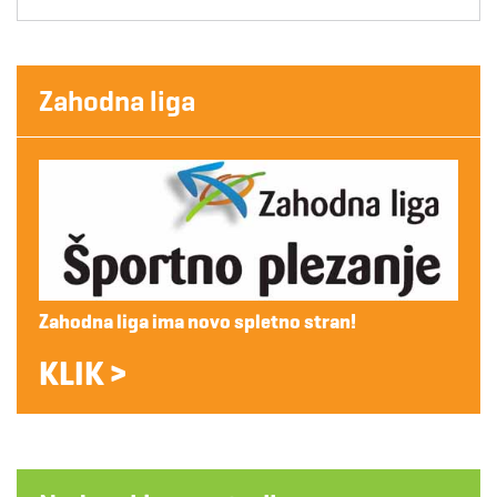
Zahodna liga
Zahodna liga ima novo spletno stran!
KLIK >