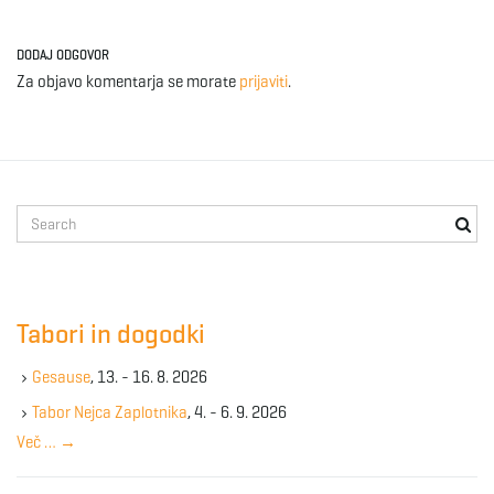
DODAJ ODGOVOR
Za objavo komentarja se morate
prijaviti
.
S
e
a
r
c
Tabori in dogodki
h
k
Gesause
, 13. - 16. 8. 2026
e
y
Tabor Nejca Zaplotnika
, 4. - 6. 9. 2026
w
Več …
→
o
r