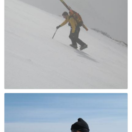
g
a
t
i
o
n