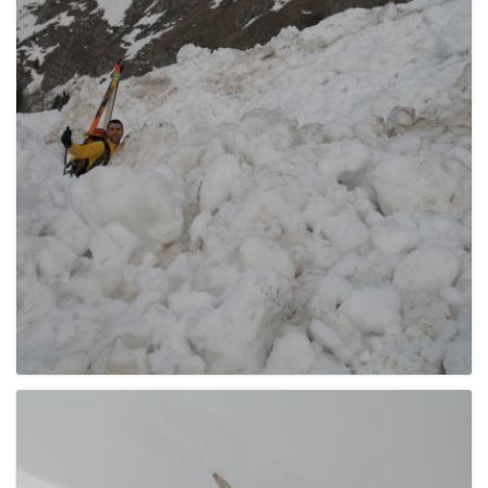
e
n
a
v
i