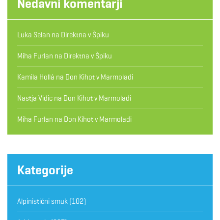
Nedavni komentarji
Luka Selan
na
Direktna v Špiku
Miha Furlan
na
Direktna v Špiku
Kamila Hollá
na
Don Kihot v Marmoladi
Nastja Vidic
na
Don Kihot v Marmoladi
Miha Furlan
na
Don Kihot v Marmoladi
Kategorije
Alpinistični smuk
(102)