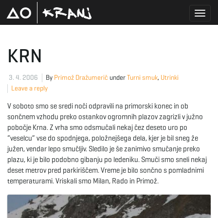
T
KRN
o
3. 4. 2006
By
Primož Dražumerič
under
Turni smuk
,
Utrinki
Leave a reply
V soboto smo se sredi noči odpravili na primorski konec in ob
g
sončnem vzhodu preko ostankov ogromnih plazov zagrizli v južno
pobočje Krna. Z vrha smo odsmučali nekaj čez deseto uro po
“veselcu” vse do spodnjega, položnejšega dela, kjer je bil sneg že
južen, vendar lepo smučljiv. Sledilo je še zanimivo smučanje preko
g
plazu, ki je bilo podobno gibanju po ledeniku. Smuči smo sneli nekaj
deset metrov pred parkiriščem. Vreme je bilo sončno s pomladnimi
temperaturami. Vriskali smo Milan, Rado in Primož.
l