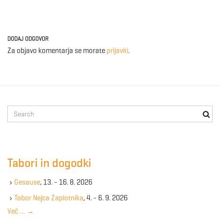
DODAJ ODGOVOR
Za objavo komentarja se morate
prijaviti
.
S
e
a
r
c
Tabori in dogodki
h
k
Gesause
, 13. - 16. 8. 2026
e
y
Tabor Nejca Zaplotnika
, 4. - 6. 9. 2026
w
Več …
→
o