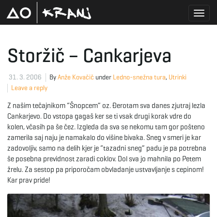
T
Storžič – Cankarjeva
o
31. 3. 2006
By
Anže Kovačič
under
Ledno-snežna tura
,
Utrinki
Leave a reply
Z našim tečajnikom “Šnopcem” oz. Ðerotam sva danes zjutraj lezla
g
Cankarjevo. Do vstopa gagaš ker se ti vsak drugi korak vdre do
kolen, včasih pa še čez. Izgleda da sva se nekomu tam gor pošteno
zamerila saj naju je namakalo do višine bivaka. Sneg v smeri je kar
zadovoljiv, samo na delih kjer je “tazadni sneg” padu je pa potrebna
g
še posebna previdnost zaradi coklov. Dol sva jo mahnila po Petem
žrelu. Za sestop pa priporočam obvladanje ustvavljanje s cepinom!
Kar prav pride!
l