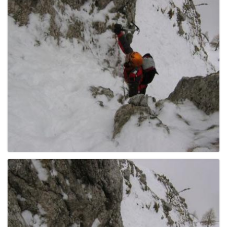
g
a
t
i
o
n