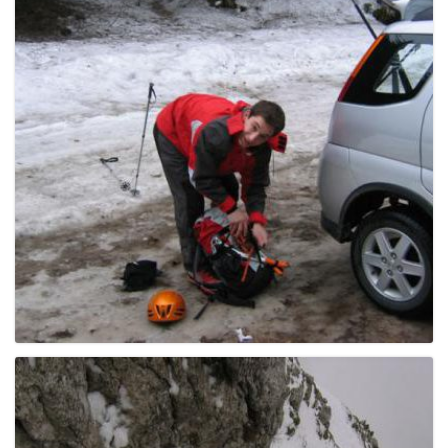
e
n
a
v
i