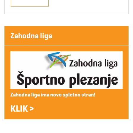
Zahodna liga
Zahodna liga ima novo spletno stran!
KLIK >