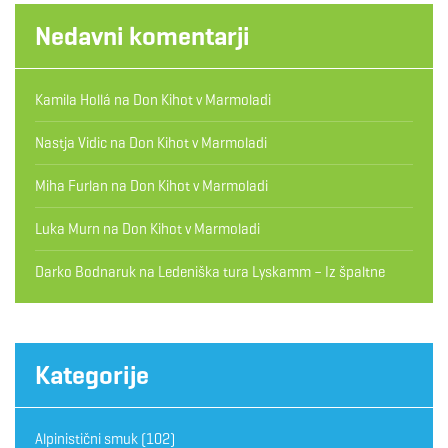
Nedavni komentarji
Kamila Hollá
na
Don Kihot v Marmoladi
Nastja Vidic
na
Don Kihot v Marmoladi
Miha Furlan
na
Don Kihot v Marmoladi
Luka Murn
na
Don Kihot v Marmoladi
Darko Bodnaruk
na
Ledeniška tura Lyskamm – Iz špaltne
Kategorije
Alpinistični smuk
(102)