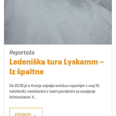
Ledeniška tura Lyskamm –
Iz špaltne
Ob 22.00 je iz Kranja odpeljal avtobus napolnjen z vsaj 45
nahrbtniki, natlačenimi z vsem potrebnim za osvajanje
štiritisočakov. V…
PREBERI
→