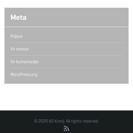
Meta
Prijava
Vir vnosov
Vir komentarjev
WordPress.org
© 2026 AO Kranj. All rights reserved.