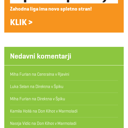
Zahodna liga ima novo spletno stran!
KLIK >
Nedavni komentarji
Miha Furlan
na
Centralna v Rjavini
Luka Selan
na
Direktna v Špiku
Miha Furlan
na
Direktna v Špiku
Kamila Hollá
na
Don Kihot v Marmoladi
Nastja Vidic
na
Don Kihot v Marmoladi