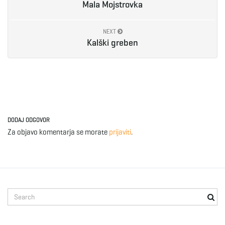
Mala Mojstrovka
e
NEXT
Kalški greben
n
a
DODAJ ODGOVOR
Za objavo komentarja se morate
prijaviti
.
v
i
S
e
a