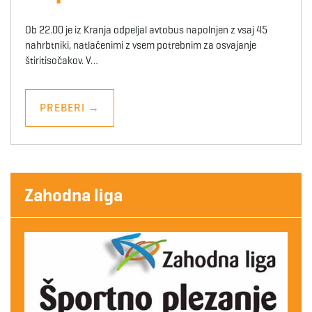
Ob 22.00 je iz Kranja odpeljal avtobus napolnjen z vsaj 45
nahrbtniki, natlačenimi z vsem potrebnim za osvajanje
štiritisočakov. V…
PREBERI
→
Zahodna liga