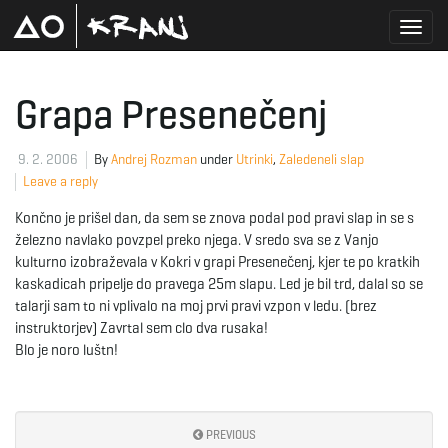
T
Grapa Presenečenj
o
9. 2. 2006
By
Andrej Rozman
under
Utrinki
,
Zaledeneli slap
Leave a reply
Končno je prišel dan, da sem se znova podal pod pravi slap in se s
g
železno navlako povzpel preko njega. V sredo sva se z Vanjo
kulturno izobraževala v Kokri v grapi Presenečenj, kjer te po kratkih
kaskadicah pripelje do pravega 25m slapu. Led je bil trd, dalal so se
talarji sam to ni vplivalo na moj prvi pravi vzpon v ledu. (brez
g
instruktorjev) Zavrtal sem clo dva rusaka!
Blo je noro luštn!
l
PREVIOUS